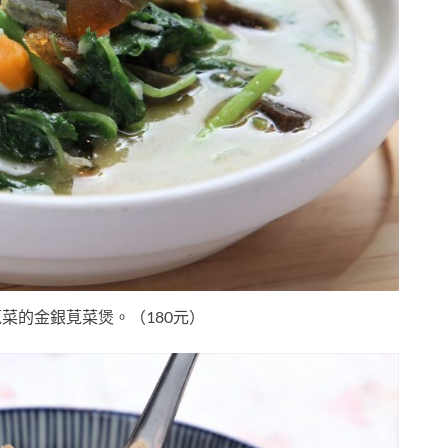
菜的金銀莧菜煲。（180元）