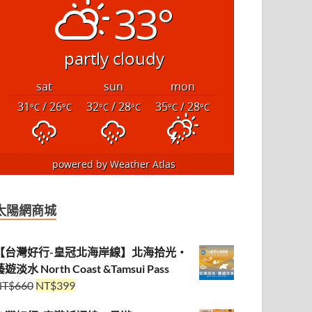
33°
partly cloudy
sat
sun
mon
31
/ 26
32
/ 28
35
/ 28
°C
°C
°C
°C
°C
°C
powered by
Weather Atlas
太陽網商城
【台灣好行-皇冠北海岸線】北海拾光・
遊淡水 North Coast &Tamsui Pass
NT$
660
NT$
399