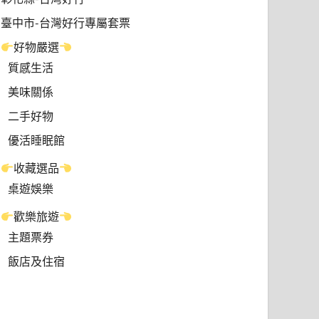
臺中市-台灣好行專屬套票
好物嚴選
質感生活
美味關係
二手好物
優活睡眠館
收藏選品
桌遊娛樂
歡樂旅遊
主題票券
飯店及住宿