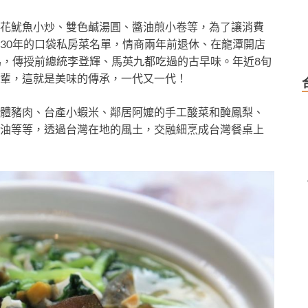
花魷魚小炒、雙色鹹湯圓、醬油煎小卷等，為了讓消費
30年的口袋私房菜名單，情商兩年前退休、在龍潭開店
馬，傳授前總統李登輝、馬英九都吃過的古早味。年近8旬
輩，這就是美味的傳承，一代又一代！
體豬肉、台產小蝦米、鄰居阿嬤的手工酸菜和醃鳳梨、
油等等，透過台灣在地的風土，交融細烹成台灣餐桌上