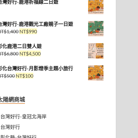
台灣好行-鹿港祈福線二日遊
台灣好行-鹿港觀光工廠親子一日遊
NT$
1,400
NT$
990
彰化鹿港二日雙人遊
NT$
6,800
NT$
4,500
彰化台灣好行-月影燈季主題小旅行
NT$
500
NT$
100
太陽網商城
台灣好行-皇冠北海岸
台灣好行
彰化縣-台灣好行