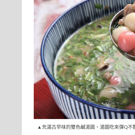
▲充滿古早味的雙色鹹湯圓，湯圓吃來彈Q不黏