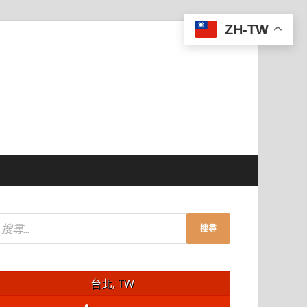
ZH-TW
台北, TW