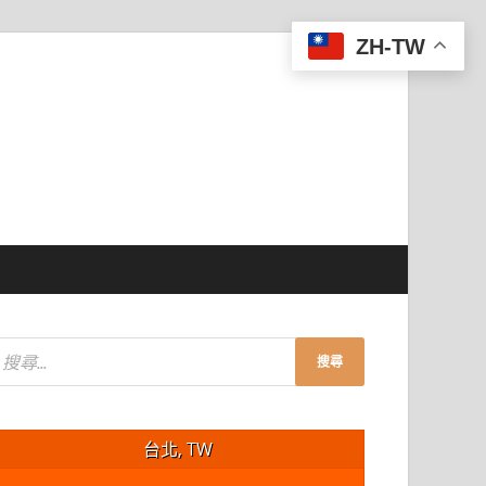
ZH-TW
台北, TW