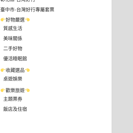
臺中市-台灣好行專屬套票
好物嚴選
質感生活
美味關係
二手好物
優活睡眠館
收藏選品
桌遊娛樂
歡樂旅遊
主題票券
飯店及住宿