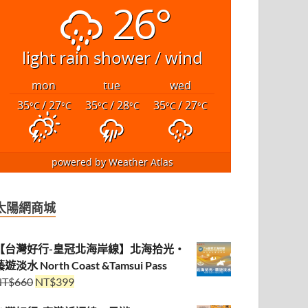
26°
light rain shower / wind
mon
tue
wed
35
/ 27
35
/ 28
35
/ 27
°C
°C
°C
°C
°C
°C
powered by
Weather Atlas
太陽網商城
【台灣好行-皇冠北海岸線】北海拾光・
遊淡水 North Coast &Tamsui Pass
NT$
660
NT$
399