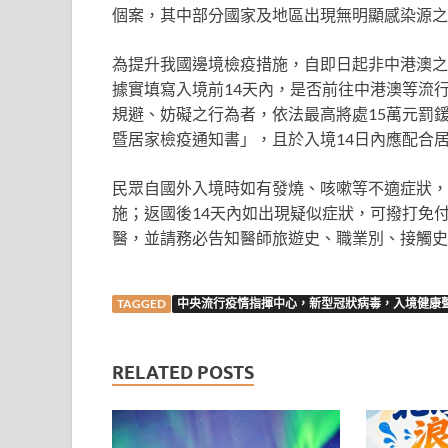
個案，其中部分國家及地區出現無明顯感染源之
為提升我國邊境檢疫措施，自即日起非中港澳之
據實填寫入境前14天內，是否前往中港澳等流
規避、妨礙之行為者，依法最高將處15萬元罰
暨居家檢疫通知書」，且於入境14日內應配合
民眾自國外入境時如有發燒、咳嗽等不適症狀，
施；返國後14天內如出現疑似症狀，可撥打免付費防疫
醫，並請務必告知醫師旅遊史、職業別、接觸史及
TAGGED
中央流行疫情指揮中心，新型冠狀病毒，入境健康
RELATED POSTS