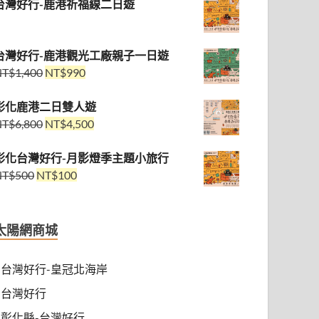
台灣好行-鹿港祈福線二日遊
台灣好行-鹿港觀光工廠親子一日遊
NT$
1,400
NT$
990
彰化鹿港二日雙人遊
NT$
6,800
NT$
4,500
彰化台灣好行-月影燈季主題小旅行
NT$
500
NT$
100
太陽網商城
台灣好行-皇冠北海岸
台灣好行
彰化縣-台灣好行