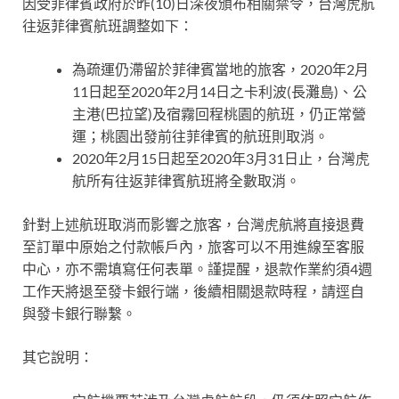
因受菲律賓政府於昨(10)日深夜頒布相關禁令，台灣虎航
往返菲律賓航班調整如下：
為疏運仍滯留於菲律賓當地的旅客，2020年2月
11日起至2020年2月14日之卡利波(長灘島)、公
主港(巴拉望)及宿霧回程桃園的航班，仍正常營
運；桃園出發前往菲律賓的航班則取消。
2020年2月15日起至2020年3月31日止，台灣虎
航所有往返菲律賓航班將全數取消。
針對上述航班取消而影響之旅客，台灣虎航將直接退費
至訂單中原始之付款帳戶內，旅客可以不用進線至客服
中心，亦不需填寫任何表單。謹提醒，退款作業約須4週
工作天將退至發卡銀行端，後續相關退款時程，請逕自
與發卡銀行聯繫。
其它說明：