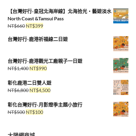
【台灣好行-皇冠北海岸線】北海拾光・藝遊淡水
North Coast &Tamsui Pass
NT$
660
NT$
399
台灣好行-鹿港祈福線二日遊
台灣好行-鹿港觀光工廠親子一日遊
NT$
1,400
NT$
990
彰化鹿港二日雙人遊
NT$
6,800
NT$
4,500
彰化台灣好行-月影燈季主題小旅行
NT$
500
NT$
100
太陽網商城