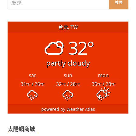
台北, TW
32°
partly cloudy
sat
sun
mon
31
/ 26
32
/ 28
35
/ 28
°C
°C
°C
°C
°C
°C
powered by
Weather Atlas
太陽網商城