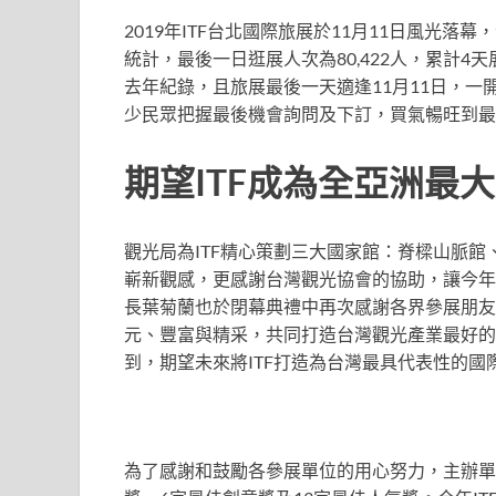
2019年ITF台北國際旅展於11月11日風光
統計，最後一日逛展人次為80,422人，累計4天展
去年紀錄，且旅展最後一天適逢11月11日，一
少民眾把握最後機會詢問及下訂，買氣暢旺到最
期望ITF成為全亞洲最
觀光局為ITF精心策劃三大國家館：脊樑山脈
嶄新觀感，更感謝台灣觀光協會的協助，讓今年
長葉菊蘭也於閉幕典禮中再次感謝各界參展朋友
元、豐富與精采，共同打造台灣觀光產業最好的
到，期望未來將ITF打造為台灣最具代表性的
為了感謝和鼓勵各參展單位的用心努力，主辦單