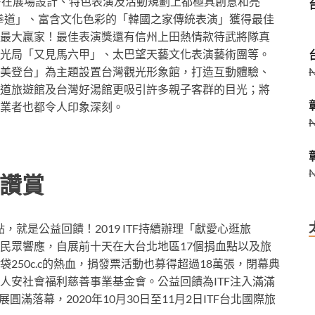
TF在展場設計、特色表演及活動規劃上都極具創意和亮
跆拳道」、富含文化色彩的「韓國之家傳統表演」獲得最佳
最大贏家！最佳表演獎還有信州上田熱情款待武將隊真
光局「又見馬六甲」、太巴望天藝文化表演藝術團等。
美登台」為主題設置台灣觀光形象館，打造互動體驗、
道旅遊館及台灣好湯館更吸引許多親子客群的目光；將
業者也都令人印象深刻。
讚賞
，就是公益回饋！2019 ITF持續辦理「獻愛心逛旅
民眾響應，自展前十天在大台北地區17個捐血點以及旅
袋250c.c的熱血，捐發票活動也募得超過18萬張，閉幕典
人安社會福利慈善事業基金會。公益回饋為ITF注入滿滿
展圓滿落幕，2020年10月30日至11月2日ITF台北國際旅