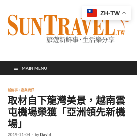
ZH-TW
太陽網
專業旅遊新聞，第一手旅遊資訊
MAIN MENU
新鮮事
/
產業資訊
取材自下龍灣美景，越南雲
屯機場榮獲「亞洲領先新機
場」
2019-11-04
-
by
David