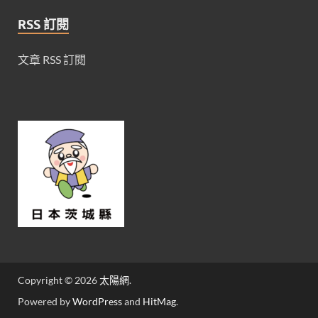
RSS 訂閱
文章 RSS 訂閱
Copyright © 2026
太陽網
.
Powered by
WordPress
and
HitMag
.