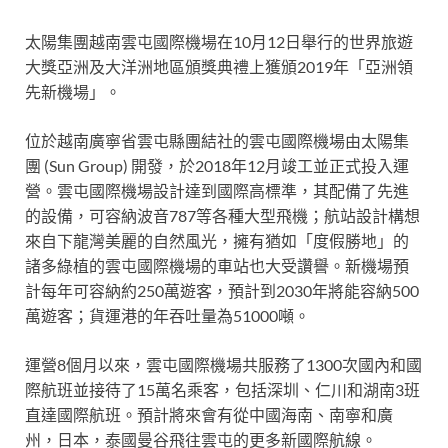
太陽集團
越南雲屯國際機場在10月12日舉行的世界旅遊
大獎亞洲
及大洋洲地區頒獎典禮上獲頒2019年「亞洲領
先新機場」。
位於越南廣寧省雲屯縣團結社的雲屯國際機場由太陽集
團 (Sun Group) 開發，於2018年12月竣工並正式投入運
營。雲屯國際機場設計達到國際高標準，其配備了先進
的設備，可容納波音787等各種大型飛機；航站設計構想
來自下龍灣美麗的自然風光，擁有猶如「度假勝地」的
諸多綠植的雲屯國際機場的車站也大受讚譽。新機場預
計每年可容納約250萬遊客，預計到2030年將能容納500
萬遊客；貨運港的年吞吐量為51000噸。
運營8個月以來，雲屯國際機場共服務了1300次國內和國
際航班並接待了15萬名乘客，包括深圳、仁川和湖南3班
直達國際航班。預計將來會有從中國海南、南寧和廣
州，日本，泰國曼谷飛往雲屯的更多新國際航線。