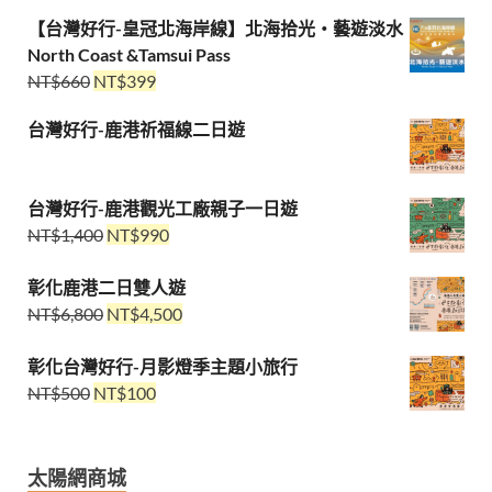
【台灣好行-皇冠北海岸線】北海拾光・藝遊淡水
North Coast &Tamsui Pass
NT$
660
NT$
399
台灣好行-鹿港祈福線二日遊
台灣好行-鹿港觀光工廠親子一日遊
NT$
1,400
NT$
990
彰化鹿港二日雙人遊
NT$
6,800
NT$
4,500
彰化台灣好行-月影燈季主題小旅行
NT$
500
NT$
100
太陽網商城