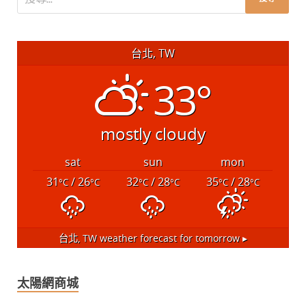
台北, TW
33°
mostly cloudy
sat
sun
mon
31
/ 26
32
/ 28
35
/ 28
°C
°C
°C
°C
°C
°C
台北, TW
weather forecast for tomorrow ▸
太陽網商城