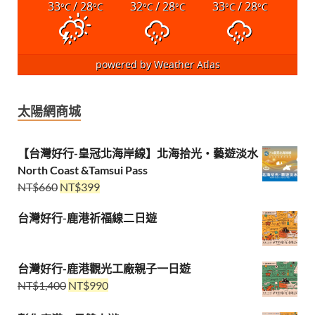
33
/ 28
32
/ 28
33
/ 28
°C
°C
°C
°C
°C
°C
powered by
Weather Atlas
太陽網商城
【台灣好行-皇冠北海岸線】北海拾光・藝遊淡水
North Coast &Tamsui Pass
NT$
660
NT$
399
台灣好行-鹿港祈福線二日遊
台灣好行-鹿港觀光工廠親子一日遊
NT$
1,400
NT$
990