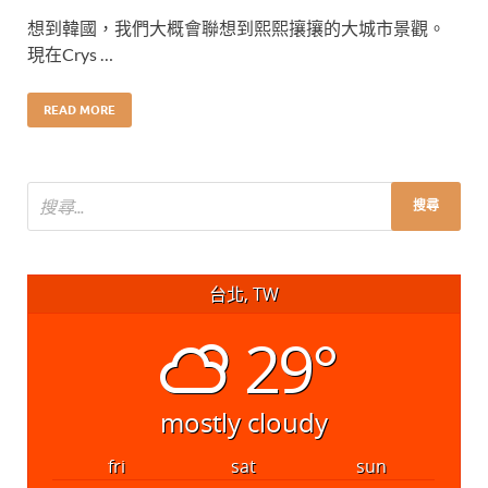
想到韓國，我們大概會聯想到熙熙攘攘的大城市景觀。
現在Crys …
READ MORE
台北, TW
29°
mostly cloudy
fri
sat
sun