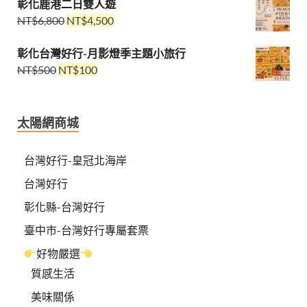
彰化鹿港二日雙人遊
NT$
6,800
NT$
4,500
彰化台灣好行-月影燈季主題小旅行
NT$
500
NT$
100
太陽網商城
台灣好行-皇冠北海岸
台灣好行
彰化縣-台灣好行
臺中市-台灣好行專屬套票
好物嚴選
質感生活
美味關係