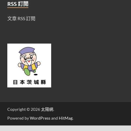
RSS 訂閱
文章 RSS 訂閱
Copyright © 2026
太陽網
.
Powered by
WordPress
and
HitMag
.