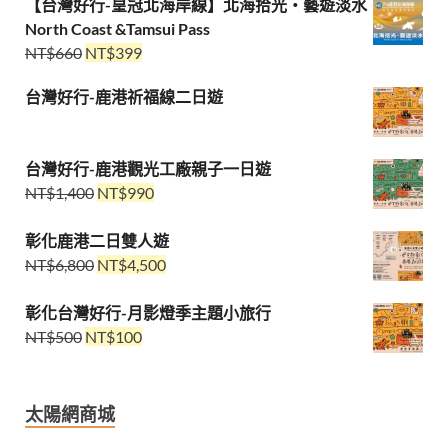
【台灣好行-皇冠北海岸線】北海拾光・藝遊淡水
North Coast &Tamsui Pass
NT$
660
NT$
399
台灣好行-鹿港祈福線二日遊
台灣好行-鹿港觀光工廠親子一日遊
NT$
1,400
NT$
990
彰化鹿港二日雙人遊
NT$
6,800
NT$
4,500
彰化台灣好行-月影燈季主題小旅行
NT$
500
NT$
100
太陽網商城