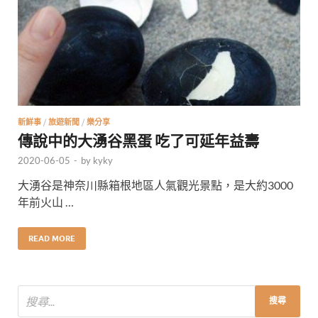
新鮮事
/
旅遊新聞
/
樂分享
傳說中的大湧谷黑蛋 吃了可延年益壽
2020-06-05
-
by
kyky
大湧谷是神奈川縣箱根地區人氣觀光景點，是大約3000
年前火山 …
READ MORE