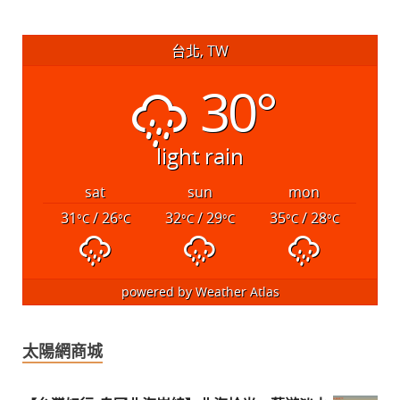
台北, TW
30°
light rain
sat
sun
mon
31
/ 26
32
/ 29
35
/ 28
°C
°C
°C
°C
°C
°C
powered by
Weather Atlas
太陽網商城