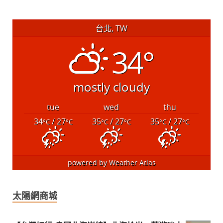
台北, TW
34°
mostly cloudy
tue
wed
thu
34
/ 27
35
/ 27
35
/ 27
°C
°C
°C
°C
°C
°C
powered by
Weather Atlas
太陽網商城