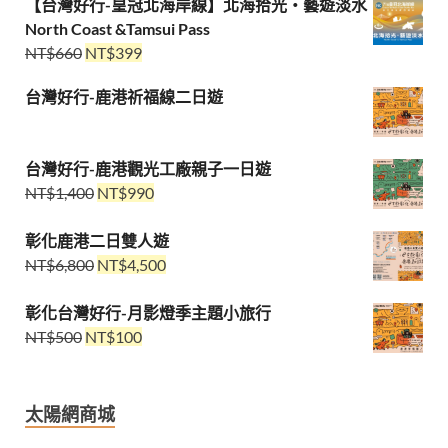
【台灣好行-皇冠北海岸線】北海拾光・藝遊淡水
North Coast &Tamsui Pass
NT$
660
NT$
399
台灣好行-鹿港祈福線二日遊
台灣好行-鹿港觀光工廠親子一日遊
NT$
1,400
NT$
990
彰化鹿港二日雙人遊
NT$
6,800
NT$
4,500
彰化台灣好行-月影燈季主題小旅行
NT$
500
NT$
100
太陽網商城