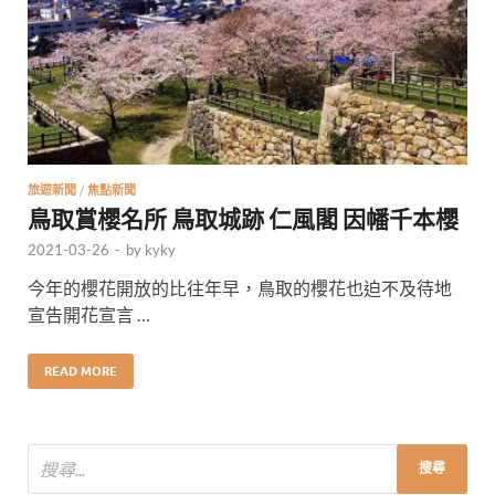
旅遊新聞
/
焦點新聞
鳥取賞櫻名所 鳥取城跡 仁風閣 因幡千本櫻
2021-03-26
-
by
kyky
今年的櫻花開放的比往年早，鳥取的櫻花也迫不及待地
宣告開花宣言 …
READ MORE