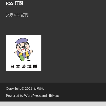
RSS 訂閱
文章 RSS 訂閱
Copyright © 2026
太陽網
.
Powered by
WordPress
and
HitMag
.