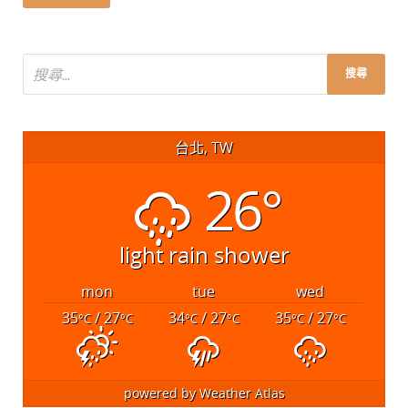
台北, TW
26°
light rain shower
mon
tue
wed
35
/ 27
34
/ 27
35
/ 27
°C
°C
°C
°C
°C
°C
powered by
Weather Atlas