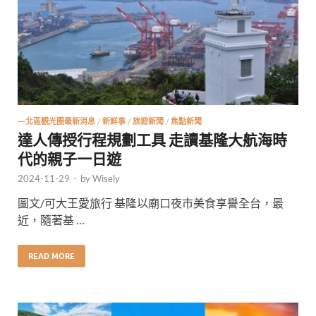
—北區觀光圈最新消息
/
新鮮事
/
旅遊新聞
/
焦點新聞
達人傳授行程規劃工具 走讀基隆大航海時
代的親子一日遊
2024-11-29
-
by
Wisely
圖文/可大王愛旅行 基隆以廟口夜市美食享譽全台，最
近，隨著基 …
READ MORE