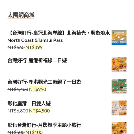
太陽網商城
【台灣好行-皇冠北海岸線】北海拾光・藝遊淡水
North Coast &Tamsui Pass
NT$
660
NT$
399
台灣好行-鹿港祈福線二日遊
台灣好行-鹿港觀光工廠親子一日遊
NT$
1,400
NT$
990
彰化鹿港二日雙人遊
NT$
6,800
NT$
4,500
彰化台灣好行-月影燈季主題小旅行
NT$
500
NT$
100