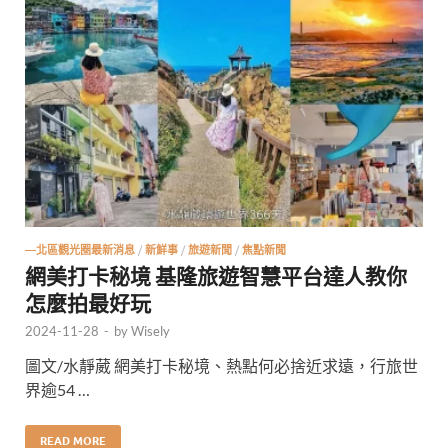
—北區觀光圈最新消息
/
新鮮事
/
旅遊新聞
/
焦點新聞
網美打卡秘境 基隆旅遊智慧平台達人教你
怎麼拍最好玩
2024-11-28
-
by
Wisely
圖文/水靜葳 網美打卡秘境、熱點何必捨近求遠，行旅世
界逾54 …
READ MORE