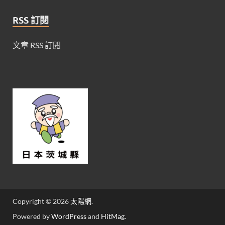
RSS 訂閱
文章 RSS 訂閱
Copyright © 2026
太陽網
.
Powered by
WordPress
and
HitMag
.