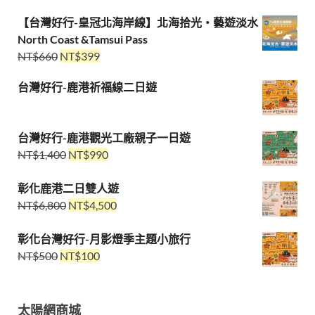
【台灣好行-皇冠北海岸線】北海拾光・藝遊淡水
North Coast &Tamsui Pass
NT$
660
NT$
399
台灣好行-鹿港祈福線二日遊
台灣好行-鹿港觀光工廠親子一日遊
NT$
1,400
NT$
990
彰化鹿港二日雙人遊
NT$
6,800
NT$
4,500
彰化台灣好行-月影燈季主題小旅行
NT$
500
NT$
100
太陽網商城