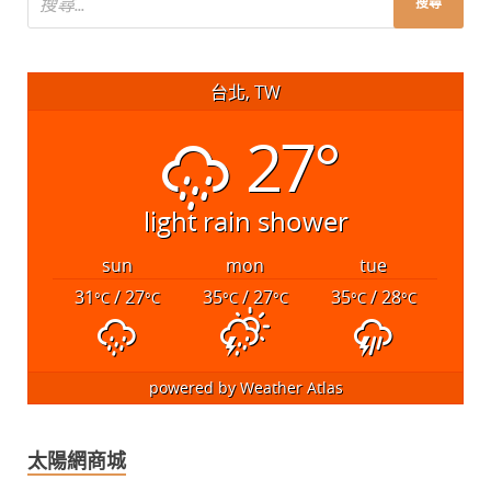
台北, TW
27°
light rain shower
sun
mon
tue
31
/ 27
35
/ 27
35
/ 28
°C
°C
°C
°C
°C
°C
powered by
Weather Atlas
太陽網商城