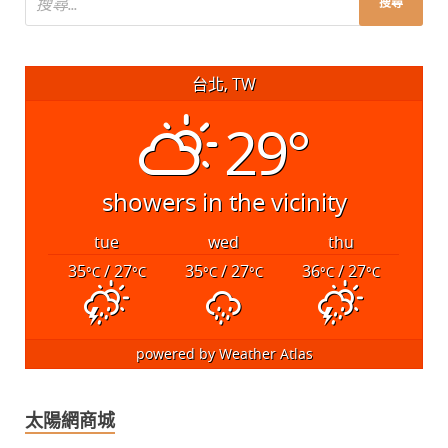
台北, TW
29°
showers in the vicinity
tue
wed
thu
35
/ 27
35
/ 27
36
/ 27
°C
°C
°C
°C
°C
°C
powered by
Weather Atlas
太陽網商城