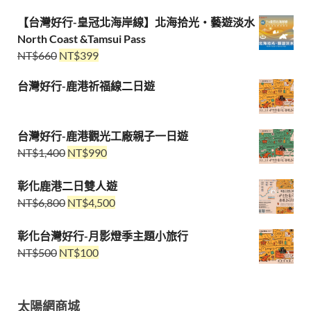
【台灣好行-皇冠北海岸線】北海拾光・藝遊淡水
North Coast &Tamsui Pass
NT$
660
NT$
399
台灣好行-鹿港祈福線二日遊
台灣好行-鹿港觀光工廠親子一日遊
NT$
1,400
NT$
990
彰化鹿港二日雙人遊
NT$
6,800
NT$
4,500
彰化台灣好行-月影燈季主題小旅行
NT$
500
NT$
100
太陽網商城