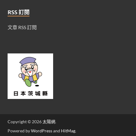
RSS 訂閱
文章 RSS 訂閱
Copyright © 2026
太陽網
.
Powered by
WordPress
and
HitMag
.