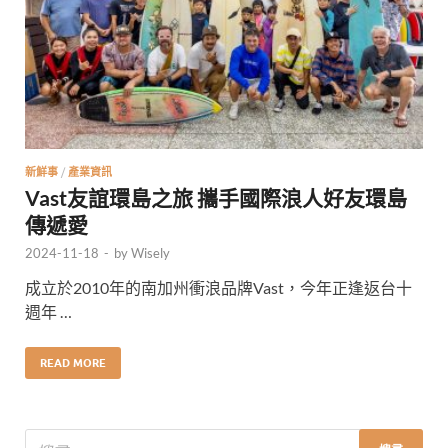
新鮮事
/
產業資訊
Vast友誼環島之旅 攜手國際浪人好友環島
傳遞愛
2024-11-18
-
by
Wisely
成立於2010年的南加州衝浪品牌Vast，今年正逢返台十
週年 …
READ MORE