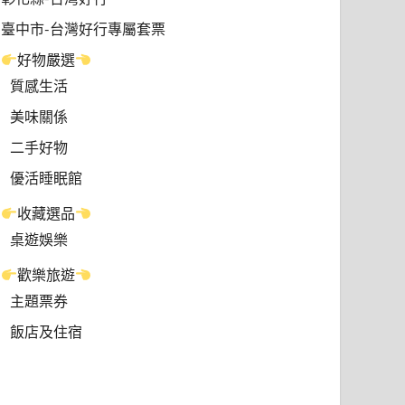
臺中市-台灣好行專屬套票
好物嚴選
質感生活
美味關係
二手好物
優活睡眠館
收藏選品
桌遊娛樂
歡樂旅遊
主題票券
飯店及住宿