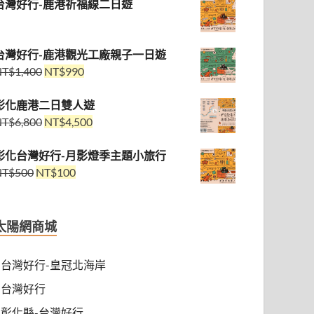
台灣好行-鹿港祈福線二日遊
台灣好行-鹿港觀光工廠親子一日遊
NT$
1,400
NT$
990
彰化鹿港二日雙人遊
NT$
6,800
NT$
4,500
彰化台灣好行-月影燈季主題小旅行
NT$
500
NT$
100
太陽網商城
台灣好行-皇冠北海岸
台灣好行
彰化縣-台灣好行