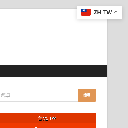
ZH-TW
台北, TW