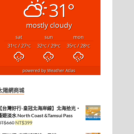
31°
mostly cloudy
sat
sun
mon
31
/ 27
32
/ 29
35
/ 28
°C
°C
°C
°C
°C
°C
powered by
Weather Atlas
太陽網商城
【台灣好行-皇冠北海岸線】北海拾光・
遊淡水 North Coast &Tamsui Pass
NT$
660
NT$
399