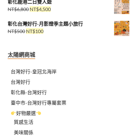
彰化鹿港二日雙人遊
NT$
6,800
NT$
4,500
彰化台灣好行-月影燈季主題小旅行
NT$
500
NT$
100
太陽網商城
台灣好行-皇冠北海岸
台灣好行
彰化縣-台灣好行
臺中市-台灣好行專屬套票
好物嚴選
質感生活
美味關係