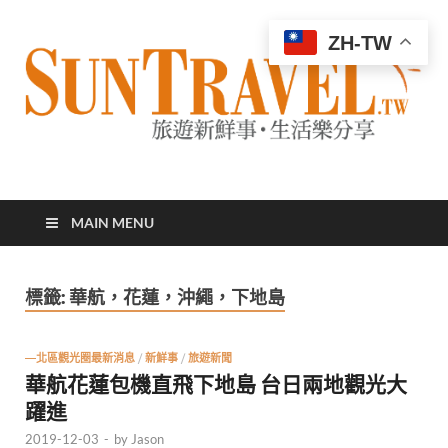
ZH-TW
太陽網
專業旅遊新聞，第一手旅遊資訊
MAIN MENU
標籤:
華航，花蓮，沖繩，下地島
—北區觀光圈最新消息
/
新鮮事
/
旅遊新聞
華航花蓮包機直飛下地島 台日兩地觀光大
躍進
2019-12-03
-
by
Jason