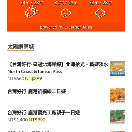
34
/ 28
32
/ 28
33
/ 28
°C
°C
°C
°C
°C
°C
powered by
Weather Atlas
太陽網商城
【台灣好行-皇冠北海岸線】北海拾光・藝遊淡水
North Coast &Tamsui Pass
NT$
660
NT$
399
台灣好行-鹿港祈福線二日遊
台灣好行-鹿港觀光工廠親子一日遊
NT$
1,400
NT$
990