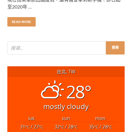
至2020年 …
READ MORE
台北, TW
28°
mostly cloudy
sat
sun
mon
31
/ 27
32
/ 28
35
/ 28
°C
°C
°C
°C
°C
°C