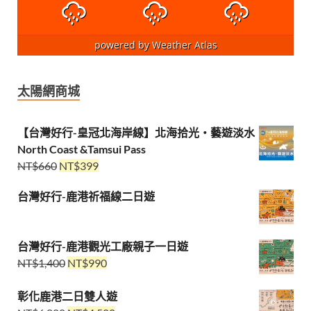
powered by
Weather Atlas
太陽網商城
【台灣好行-皇冠北海岸線】北海拾光・藝遊淡水
North Coast &Tamsui Pass
NT$
660
NT$
399
台灣好行-鹿港祈福線二日遊
台灣好行-鹿港觀光工廠親子一日遊
NT$
1,400
NT$
990
彰化鹿港二日雙人遊