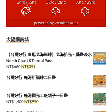
34
/ 28
32
/ 28
33
/ 29
°C
°C
°C
°C
°C
°C
powered by
Weather Atlas
太陽網商城
【台灣好行-皇冠北海岸線】北海拾光・藝遊淡水
North Coast &Tamsui Pass
NT$
660
NT$
399
台灣好行-鹿港祈福線二日遊
台灣好行-鹿港觀光工廠親子一日遊
NT$
1,400
NT$
990