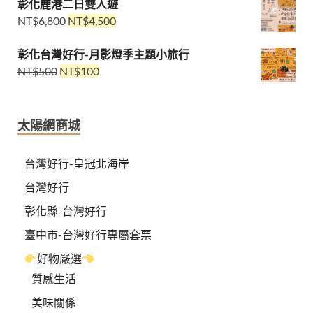
彰化鹿港二日雙人遊
NT$
6,800
NT$
4,500
彰化台灣好行-月影燈季主題小旅行
NT$
500
NT$
100
太陽網商城
台灣好行-皇冠北海岸
台灣好行
彰化縣-台灣好行
臺中市-台灣好行專屬套票
好物嚴選
質感生活
美味關係