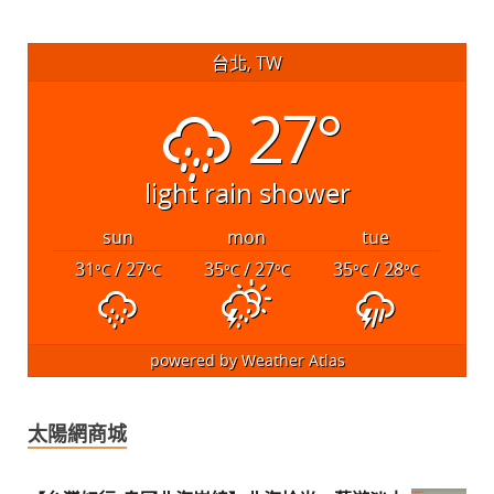
台北, TW
27°
light rain shower
sun
mon
tue
31
/ 27
35
/ 27
35
/ 28
°C
°C
°C
°C
°C
°C
powered by
Weather Atlas
太陽網商城