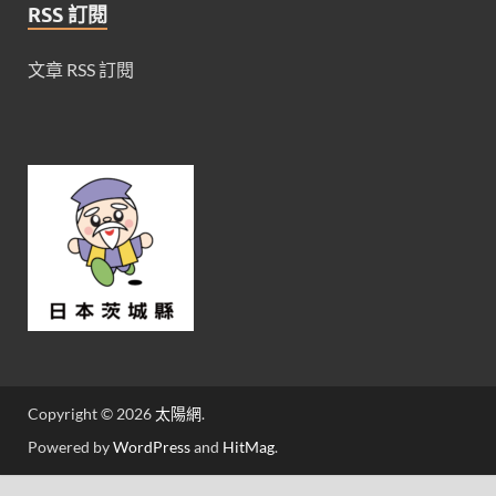
RSS 訂閱
文章 RSS 訂閱
Copyright © 2026
太陽網
.
Powered by
WordPress
and
HitMag
.