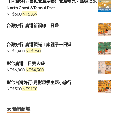
【台灣好行-皇冠北海岸線】北海拾光・藝遊淡水
North Coast &Tamsui Pass
NT$
660
NT$
399
台灣好行-鹿港祈福線二日遊
台灣好行-鹿港觀光工廠親子一日遊
NT$
1,400
NT$
990
彰化鹿港二日雙人遊
NT$
6,800
NT$
4,500
彰化台灣好行-月影燈季主題小旅行
NT$
500
NT$
100
太陽網商城