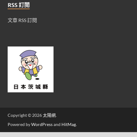
RSS 訂閱
文章 RSS 訂閱
Copyright © 2026
太陽網
.
Powered by
WordPress
and
HitMag
.