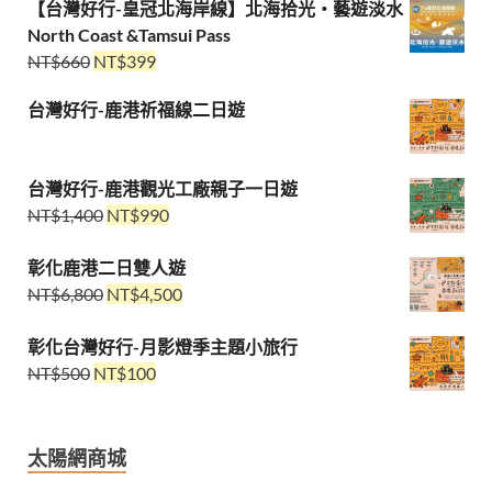
【台灣好行-皇冠北海岸線】北海拾光・藝遊淡水
North Coast &Tamsui Pass
NT$
660
NT$
399
台灣好行-鹿港祈福線二日遊
台灣好行-鹿港觀光工廠親子一日遊
NT$
1,400
NT$
990
彰化鹿港二日雙人遊
NT$
6,800
NT$
4,500
彰化台灣好行-月影燈季主題小旅行
NT$
500
NT$
100
太陽網商城