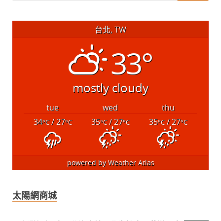
台北, TW
33°
mostly cloudy
tue
wed
thu
34
/ 27
35
/ 27
35
/ 27
°C
°C
°C
°C
°C
°C
powered by
Weather Atlas
太陽網商城