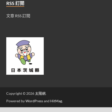
RSS 訂閱
文章 RSS 訂閱
Copyright © 2026
太陽網
.
Powered by
WordPress
and
HitMag
.