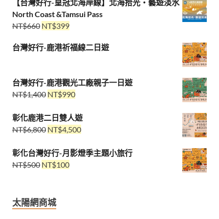
【台灣好行-皇冠北海岸線】北海拾光・藝遊淡水
North Coast &Tamsui Pass
NT$
660
NT$
399
台灣好行-鹿港祈福線二日遊
台灣好行-鹿港觀光工廠親子一日遊
NT$
1,400
NT$
990
彰化鹿港二日雙人遊
NT$
6,800
NT$
4,500
彰化台灣好行-月影燈季主題小旅行
NT$
500
NT$
100
太陽網商城