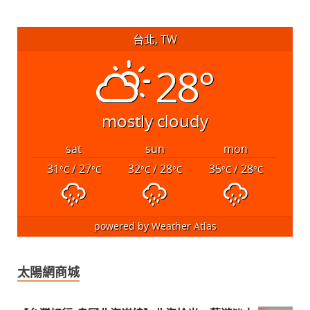
台北, TW
28°
mostly cloudy
sat
sun
mon
31
/ 27
32
/ 28
35
/ 28
°C
°C
°C
°C
°C
°C
powered by
Weather Atlas
太陽網商城