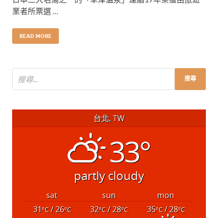
業者所票選 …
READ MORE
台北, TW
33°
partly cloudy
sat
sun
mon
31
/ 26
32
/ 28
35
/ 28
°C
°C
°C
°C
°C
°C