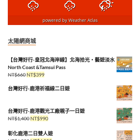
powered by
Weather Atlas
太陽網商城
【台灣好行-皇冠北海岸線】北海拾光・藝遊淡水
North Coast &Tamsui Pass
NT$
660
NT$
399
台灣好行-鹿港祈福線二日遊
台灣好行-鹿港觀光工廠親子一日遊
NT$
1,400
NT$
990
彰化鹿港二日雙人遊