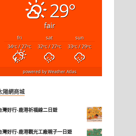
29°
fair
fri
sat
sun
34
/ 27
32
/ 27
33
/ 29
°C
°C
°C
°C
°C
°C
powered by
Weather Atlas
太陽網商城
台灣好行-鹿港祈福線二日遊
台灣好行-鹿港觀光工廠親子一日遊