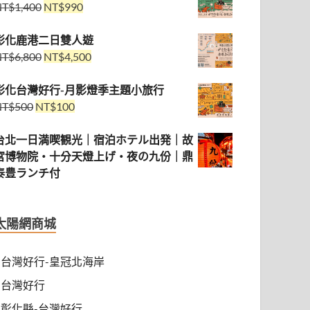
NT$
1,400
NT$
990
彰化鹿港二日雙人遊
NT$
6,800
NT$
4,500
彰化台灣好行-月影燈季主題小旅行
NT$
500
NT$
100
台北一日満喫観光｜宿泊ホテル出発｜故
宮博物院・十分天燈上げ・夜の九份｜鼎
泰豊ランチ付
太陽網商城
台灣好行-皇冠北海岸
台灣好行
彰化縣-台灣好行