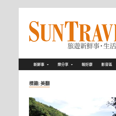
新鮮事
樂分享
報好康
影音區
標籤:
美翻