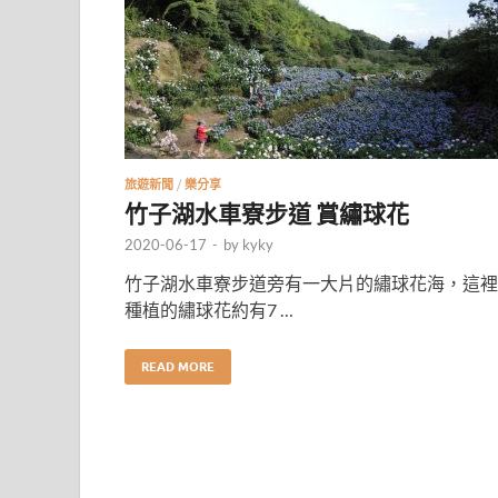
旅遊新聞
/
樂分享
竹子湖水車寮步道 賞繡球花
2020-06-17
-
by
kyky
竹子湖水車寮步道旁有一大片的繡球花海，這裡
種植的繡球花約有7 …
READ MORE