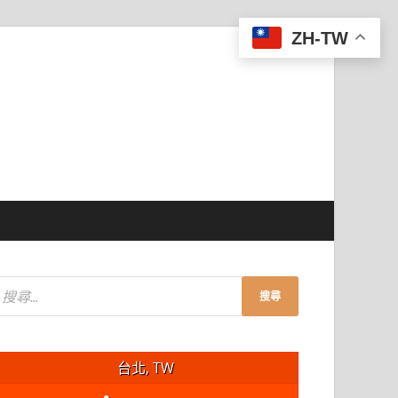
ZH-TW
台北, TW