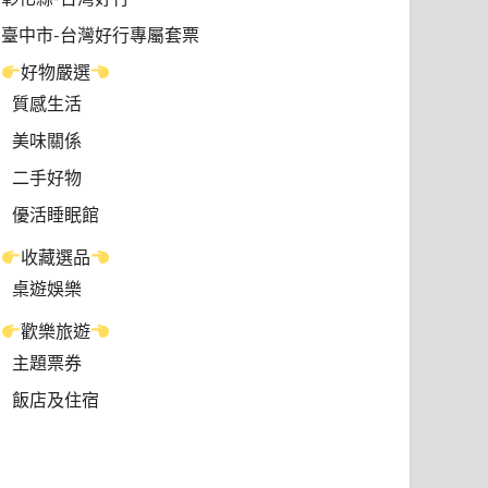
臺中市-台灣好行專屬套票
好物嚴選
質感生活
美味關係
二手好物
優活睡眠館
收藏選品
桌遊娛樂
歡樂旅遊
主題票券
飯店及住宿