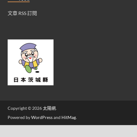
文章 RSS 訂閱
Copyright © 2026
太陽網
.
Powered by
WordPress
and
HitMag
.