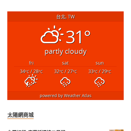
台北, TW
31°
partly cloudy
fri
sat
sun
34
/ 28
32
/ 27
33
/ 29
°C
°C
°C
°C
°C
°C
powered by
Weather Atlas
太陽網商城