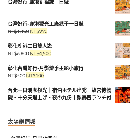
台灣好行-鹿港祈福線二日遊
台灣好行-鹿港觀光工廠親子一日遊
NT$
1,400
NT$
990
彰化鹿港二日雙人遊
NT$
6,800
NT$
4,500
彰化台灣好行-月影燈季主題小旅行
NT$
500
NT$
100
台北一日満喫観光｜宿泊ホテル出発｜故宮博物
院・十分天燈上げ・夜の九份｜鼎泰豊ランチ付
太陽網商城