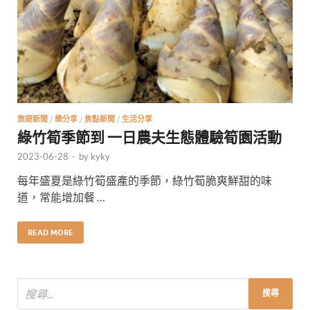
旅遊新聞
/
樂分享
/
焦點新聞
/
生活分享
綠竹筍季節到 一日農夫生態體驗筍園活動
2023-06-28
-
by
kyky
每年盛夏是綠竹筍盛產的季節，綠竹筍脆爽鮮甜的味
道，常能增加餐 …
READ MORE