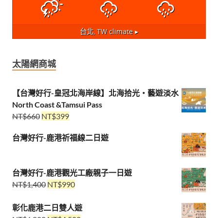
台北, TW
climate ▸
太陽網商城
【台灣好行-皇冠北海岸線】北海拾光・藝遊淡水
North Coast &Tamsui Pass
NT$
660
NT$
399
台灣好行-鹿港祈福線二日遊
台灣好行-鹿港觀光工廠親子一日遊
NT$
1,400
NT$
990
彰化鹿港二日雙人遊