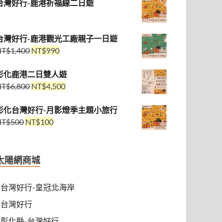
台灣好行-鹿港祈福線二日遊
台灣好行-鹿港觀光工廠親子一日遊
NT$
1,400
NT$
990
彰化鹿港二日雙人遊
NT$
6,800
NT$
4,500
彰化台灣好行-月影燈季主題小旅行
NT$
500
NT$
100
太陽網商城
台灣好行-皇冠北海岸
台灣好行
彰化縣-台灣好行