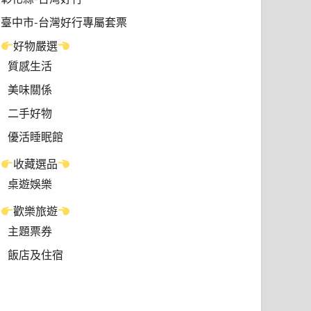
臺中市-台灣好行專屬套票
好物嚴選
質感生活
美味關係
二手好物
優活睡眠館
收藏選品
桌遊娛樂
歡樂旅遊
主題票券
飯店及住宿