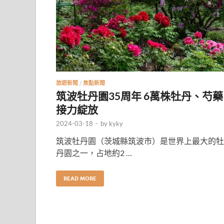
旅遊新聞
/
焦點新聞
筑波牡丹園35周年 6萬株牡丹、芍藥
接力綻放
2024-03-18
-
by
kyky
筑波牡丹園（茨城縣筑波市）是世界上最大的牡
丹園之一，占地約2 …
READ MORE