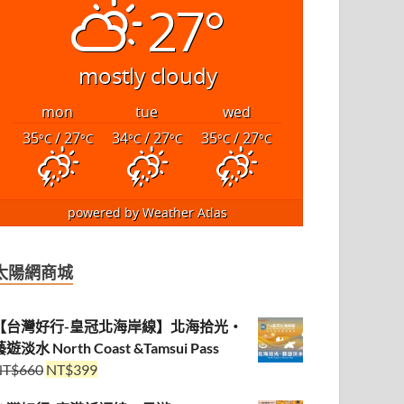
27°
mostly cloudy
mon
tue
wed
35
/ 27
34
/ 27
35
/ 27
°C
°C
°C
°C
°C
°C
powered by
Weather Atlas
太陽網商城
【台灣好行-皇冠北海岸線】北海拾光・
遊淡水 North Coast &Tamsui Pass
NT$
660
NT$
399