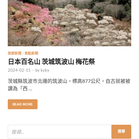
旅遊新聞
/
焦點新聞
日本百名山 茨城筑波山 梅花祭
2024-02-15
-
by
kyky
茨城縣筑波市北邊的筑波山，標高877公尺，自古就被被
讚為「西 …
READ MORE