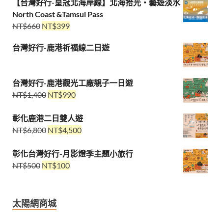
【台灣好行-皇冠北海岸線】北海拾光・藝遊淡水
North Coast &Tamsui Pass
NT$
660
NT$
399
台灣好行-鹿港祈福線二日遊
台灣好行-鹿港觀光工廠親子一日遊
NT$
1,400
NT$
990
彰化鹿港二日雙人遊
NT$
6,800
NT$
4,500
彰化台灣好行-月影燈季主題小旅行
NT$
500
NT$
100
太陽網商城