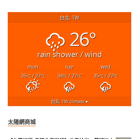
台北, TW
26°
rain shower / wind
mon
tue
wed
35
/ 27
34
/ 27
35
/ 27
°C
°C
°C
°C
°C
°C
台北, TW
climate ▸
太陽網商城