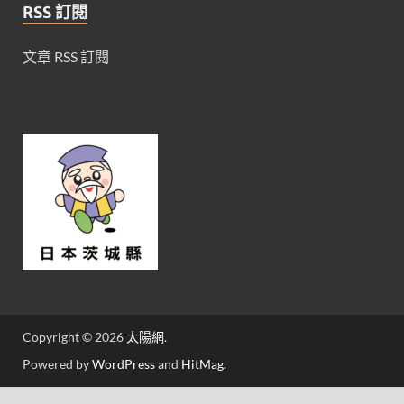
RSS 訂閱
文章 RSS 訂閱
Copyright © 2026
太陽網
.
Powered by
WordPress
and
HitMag
.