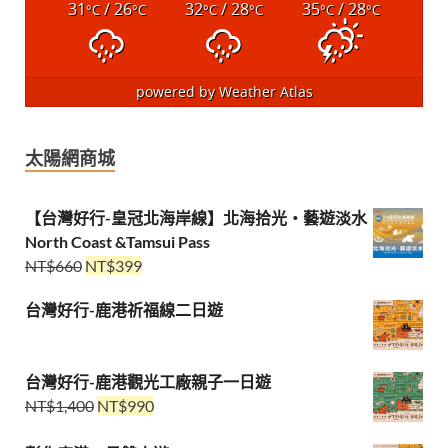
31
/ 26
32
/ 28
35
/ 28
°C
°C
°C
°C
°C
°C
powered by
Weather Atlas
太陽網商城
【台灣好行-皇冠北海岸線】北海拾光・藝遊淡水
North Coast &Tamsui Pass
NT$
660
NT$
399
台灣好行-鹿港祈福線二日遊
台灣好行-鹿港觀光工廠親子一日遊
NT$
1,400
NT$
990