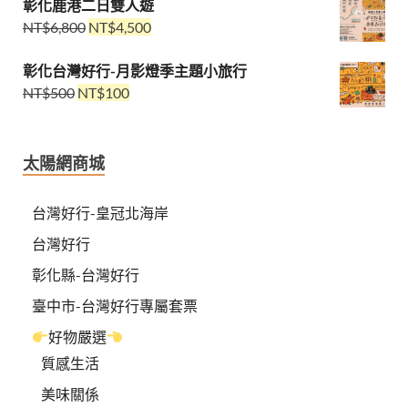
彰化鹿港二日雙人遊
NT$
6,800
NT$
4,500
彰化台灣好行-月影燈季主題小旅行
NT$
500
NT$
100
太陽網商城
台灣好行-皇冠北海岸
台灣好行
彰化縣-台灣好行
臺中市-台灣好行專屬套票
好物嚴選
質感生活
美味關係