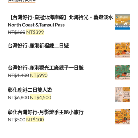
【台灣好行-皇冠北海岸線】北海拾光・藝遊淡水
North Coast &Tamsui Pass
NT$
660
NT$
399
台灣好行-鹿港祈福線二日遊
台灣好行-鹿港觀光工廠親子一日遊
NT$
1,400
NT$
990
彰化鹿港二日雙人遊
NT$
6,800
NT$
4,500
彰化台灣好行-月影燈季主題小旅行
NT$
500
NT$
100