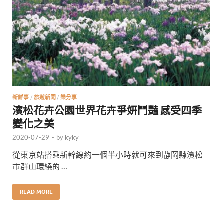
新鮮事
/
旅遊新聞
/
樂分享
濱松花卉公園世界花卉爭妍鬥豔 感受四季
變化之美
2020-07-29
-
by
kyky
從東京站搭乘新幹線約一個半小時就可來到静岡縣濱松
市群山環繞的 …
READ MORE