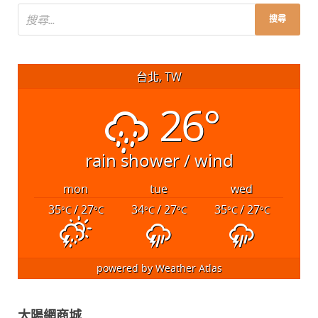
台北, TW
26°
rain shower / wind
mon
tue
wed
35
/ 27
34
/ 27
35
/ 27
°C
°C
°C
°C
°C
°C
powered by
Weather Atlas
太陽網商城