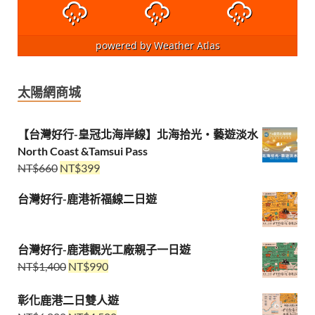
powered by
Weather Atlas
太陽網商城
【台灣好行-皇冠北海岸線】北海拾光・藝遊淡水
North Coast &Tamsui Pass
NT$
660
NT$
399
台灣好行-鹿港祈福線二日遊
台灣好行-鹿港觀光工廠親子一日遊
NT$
1,400
NT$
990
彰化鹿港二日雙人遊