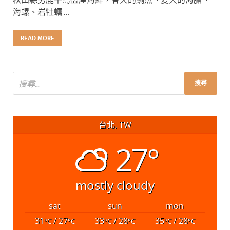
海螺、岩牡蠣 …
READ MORE
台北, TW
27°
mostly cloudy
sat
sun
mon
31
/ 27
33
/ 28
35
/ 28
°C
°C
°C
°C
°C
°C