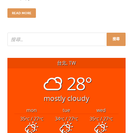
READ MORE
台北, TW
28°
mostly cloudy
mon
tue
wed
35
/ 27
34
/ 27
35
/ 27
°C
°C
°C
°C
°C
°C