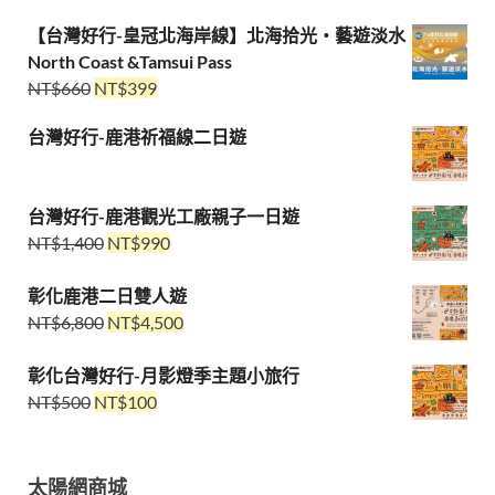
【台灣好行-皇冠北海岸線】北海拾光・藝遊淡水
North Coast &Tamsui Pass
NT$
660
NT$
399
台灣好行-鹿港祈福線二日遊
台灣好行-鹿港觀光工廠親子一日遊
NT$
1,400
NT$
990
彰化鹿港二日雙人遊
NT$
6,800
NT$
4,500
彰化台灣好行-月影燈季主題小旅行
NT$
500
NT$
100
太陽網商城