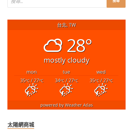
台北, TW
28°
mostly cloudy
mon
tue
wed
35
/ 27
34
/ 27
35
/ 27
°C
°C
°C
°C
°C
°C
powered by
Weather Atlas
太陽網商城