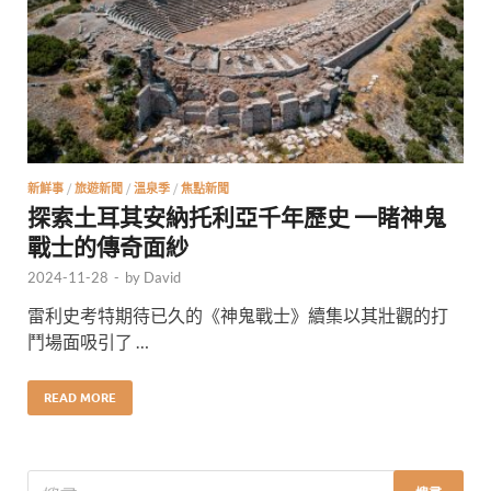
新鮮事
/
旅遊新聞
/
溫泉季
/
焦點新聞
探索土耳其安納托利亞千年歷史 一睹神鬼
戰士的傳奇面紗
2024-11-28
-
by
David
雷利史考特期待已久的《神鬼戰士》續集以其壯觀的打
鬥場面吸引了 …
READ MORE