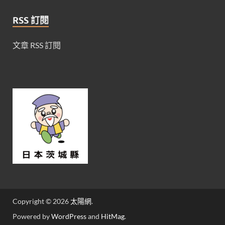
RSS 訂閱
文章 RSS 訂閱
Copyright © 2026
太陽網
.
Powered by
WordPress
and
HitMag
.