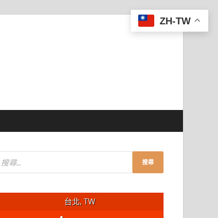
ZH-TW
台北, TW