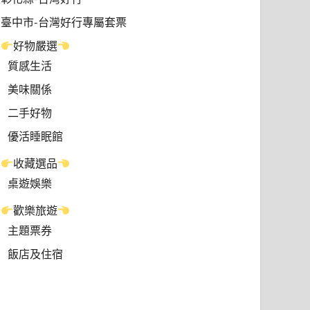
臺中市-台灣好行專屬套票
好物嚴選
質感生活
美味關係
二手好物
優活睡眠館
收藏選品
桌遊娛樂
歡樂旅遊
主題票券
飯店及住宿