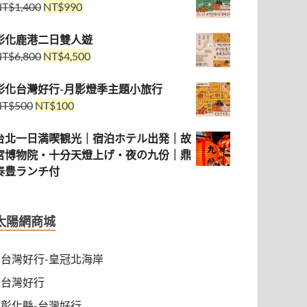
NT$
1,400
NT$
990
彰化鹿港二日雙人遊
NT$
6,800
NT$
4,500
彰化台灣好行-月影燈季主題小旅行
NT$
500
NT$
100
台北一日満喫観光｜宿泊ホテル出発｜故
宮博物院・十分天燈上げ・夜の九份｜鼎
泰豊ランチ付
太陽網商城
台灣好行-皇冠北海岸
台灣好行
彰化縣-台灣好行