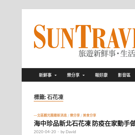
新鮮事
樂分享
報好康
影音區
標籤:
石花凍
—北區觀光圈最新消息
/
樂分享
/
美食分享
海中珍品新北石花凍 防疫在家動手
2020-04-20
-
by
David