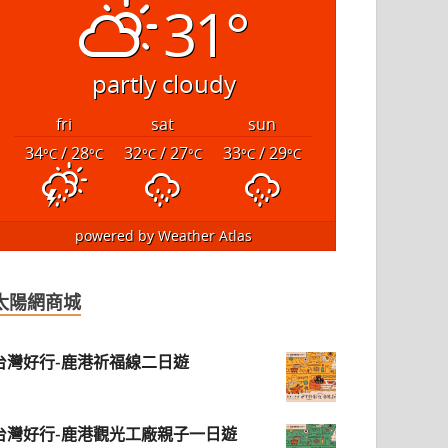
31°
partly cloudy
fri
sat
sun
34
/ 28
32
/ 27
33
/ 29
°C
°C
°C
°C
°C
°C
powered by
Weather Atlas
太陽網商城
台灣好行-鹿港祈福線二日遊
台灣好行-鹿港觀光工廠親子一日遊