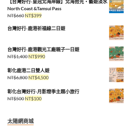
【台灣好行-皇冠北海岸線】北海拾光・藝遊淡水
North Coast &Tamsui Pass
NT$
660
NT$
399
台灣好行-鹿港祈福線二日遊
台灣好行-鹿港觀光工廠親子一日遊
NT$
1,400
NT$
990
彰化鹿港二日雙人遊
NT$
6,800
NT$
4,500
彰化台灣好行-月影燈季主題小旅行
NT$
500
NT$
100
太陽網商城