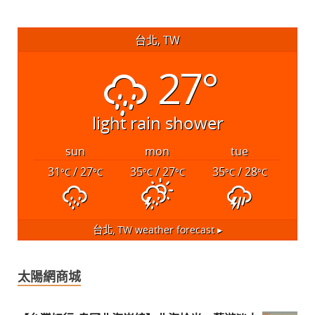
台北, TW
27°
light rain shower
sun
mon
tue
31
/ 27
35
/ 27
35
/ 28
°C
°C
°C
°C
°C
°C
台北, TW
weather forecast ▸
太陽網商城