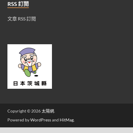
RSS 訂閱
文章 RSS 訂閱
Copyright © 2026
太陽網
.
Powered by
WordPress
and
HitMag
.