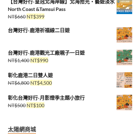
【台灣好行-皇冠北海岸線】北海拾光・藝遊淡水
North Coast &Tamsui Pass
NT$
660
NT$
399
台灣好行-鹿港祈福線二日遊
台灣好行-鹿港觀光工廠親子一日遊
NT$
1,400
NT$
990
彰化鹿港二日雙人遊
NT$
6,800
NT$
4,500
彰化台灣好行-月影燈季主題小旅行
NT$
500
NT$
100
太陽網商城