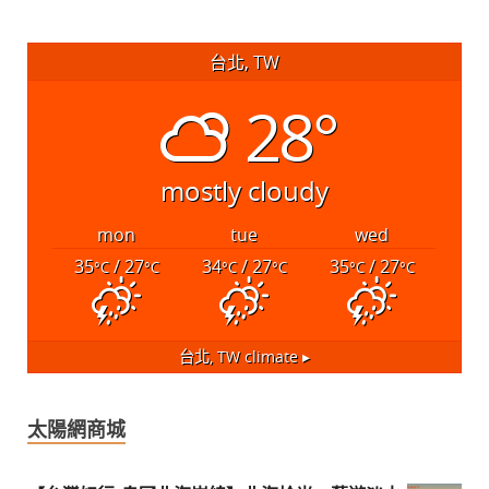
台北, TW
28°
mostly cloudy
mon
tue
wed
35
/ 27
34
/ 27
35
/ 27
°C
°C
°C
°C
°C
°C
台北, TW
climate ▸
太陽網商城