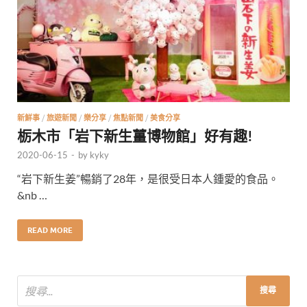
新鮮事
/
旅遊新聞
/
樂分享
/
焦點新聞
/
美食分享
栃木市「岩下新生薑博物館」好有趣!
2020-06-15
-
by
kyky
“岩下新生姜”暢銷了28年，是很受日本人鍾愛的食品。
&nb …
READ MORE