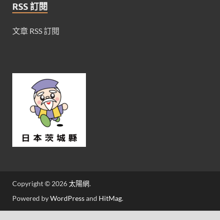
RSS 訂閱
文章 RSS 訂閱
Copyright © 2026
太陽網
.
Powered by
WordPress
and
HitMag
.