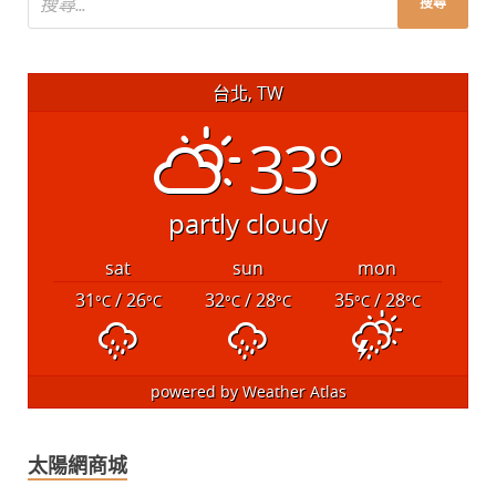
台北, TW
33°
partly cloudy
sat
sun
mon
31
/ 26
32
/ 28
35
/ 28
°C
°C
°C
°C
°C
°C
powered by
Weather Atlas
太陽網商城