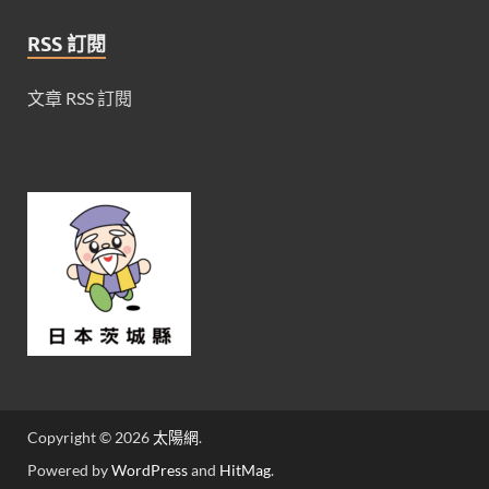
RSS 訂閱
文章 RSS 訂閱
Copyright © 2026
太陽網
.
Powered by
WordPress
and
HitMag
.