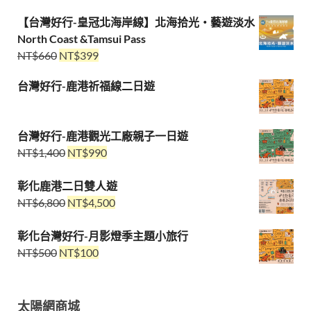
【台灣好行-皇冠北海岸線】北海拾光・藝遊淡水
North Coast &Tamsui Pass
NT$
660
NT$
399
台灣好行-鹿港祈福線二日遊
台灣好行-鹿港觀光工廠親子一日遊
NT$
1,400
NT$
990
彰化鹿港二日雙人遊
NT$
6,800
NT$
4,500
彰化台灣好行-月影燈季主題小旅行
NT$
500
NT$
100
太陽網商城