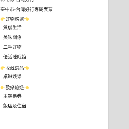
臺中市-台灣好行專屬套票
好物嚴選
質感生活
美味關係
二手好物
優活睡眠館
收藏選品
桌遊娛樂
歡樂旅遊
主題票券
飯店及住宿