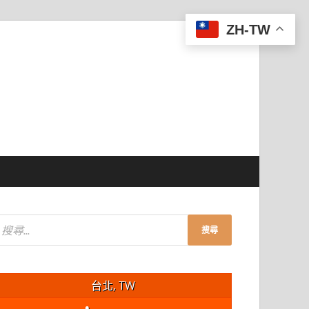
ZH-TW
台北, TW