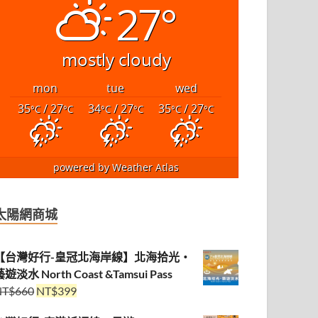
27°
mostly cloudy
mon
tue
wed
35
/ 27
34
/ 27
35
/ 27
°C
°C
°C
°C
°C
°C
powered by
Weather Atlas
太陽網商城
【台灣好行-皇冠北海岸線】北海拾光・
遊淡水 North Coast &Tamsui Pass
NT$
660
NT$
399