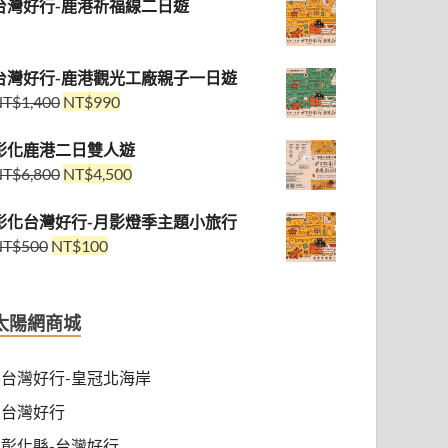
台灣好行-鹿港祈福線二日遊
台灣好行-鹿港觀光工廠親子一日遊
NT$
1,400
NT$
990
彰化鹿港二日雙人遊
NT$
6,800
NT$
4,500
彰化台灣好行-月影燈季主題小旅行
NT$
500
NT$
100
太陽網商城
台灣好行-皇冠北海岸
台灣好行
彰化縣-台灣好行