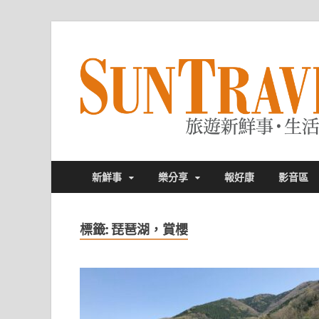
新鮮事
樂分享
報好康
影音區
標籤:
琵琶湖，賞櫻