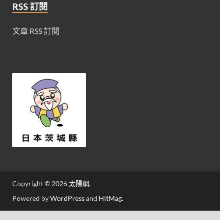
RSS 訂閱
文章 RSS 訂閱
Copyright © 2026
太陽網
.
Powered by
WordPress
and
HitMag
.