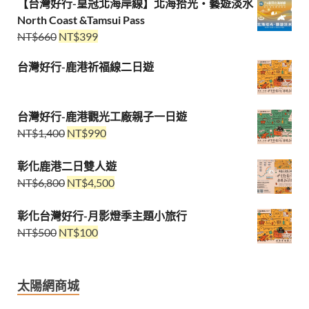
【台灣好行-皇冠北海岸線】北海拾光・藝遊淡水
North Coast &Tamsui Pass
NT$
660
NT$
399
台灣好行-鹿港祈福線二日遊
台灣好行-鹿港觀光工廠親子一日遊
NT$
1,400
NT$
990
彰化鹿港二日雙人遊
NT$
6,800
NT$
4,500
彰化台灣好行-月影燈季主題小旅行
NT$
500
NT$
100
太陽網商城