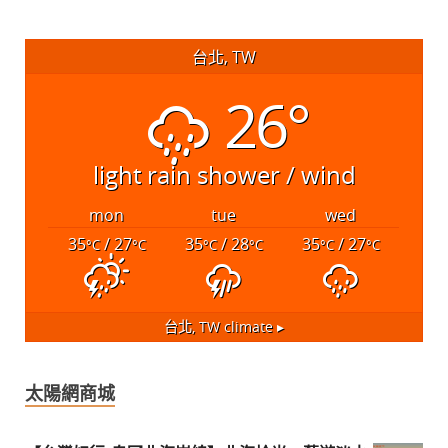
台北, TW
26°
light rain shower / wind
mon
tue
wed
35
/ 27
35
/ 28
35
/ 27
°C
°C
°C
°C
°C
°C
台北, TW
climate ▸
太陽網商城