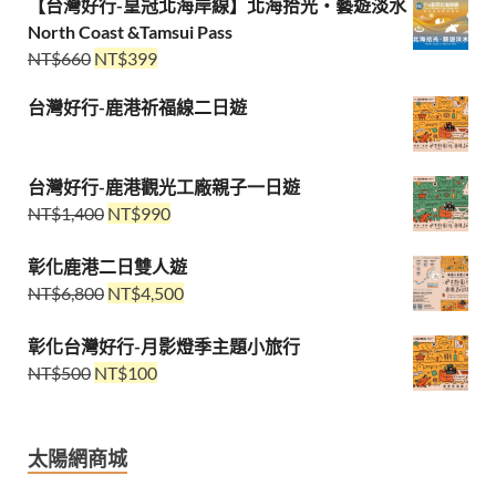
【台灣好行-皇冠北海岸線】北海拾光・藝遊淡水
North Coast &Tamsui Pass
NT$
660
NT$
399
台灣好行-鹿港祈福線二日遊
台灣好行-鹿港觀光工廠親子一日遊
NT$
1,400
NT$
990
彰化鹿港二日雙人遊
NT$
6,800
NT$
4,500
彰化台灣好行-月影燈季主題小旅行
NT$
500
NT$
100
太陽網商城