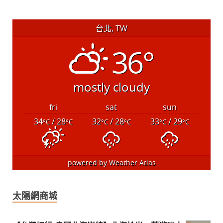
台北, TW
36°
mostly cloudy
fri
sat
sun
34
/ 28
32
/ 28
33
/ 29
°C
°C
°C
°C
°C
°C
powered by
Weather Atlas
太陽網商城