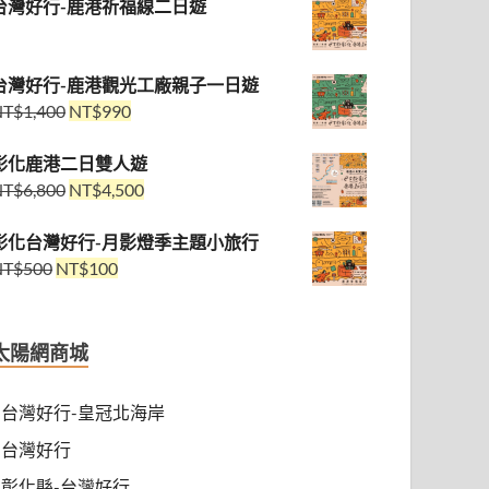
台灣好行-鹿港祈福線二日遊
台灣好行-鹿港觀光工廠親子一日遊
NT$
1,400
NT$
990
彰化鹿港二日雙人遊
NT$
6,800
NT$
4,500
彰化台灣好行-月影燈季主題小旅行
NT$
500
NT$
100
太陽網商城
台灣好行-皇冠北海岸
台灣好行
彰化縣-台灣好行