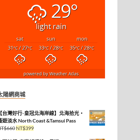
29°
light rain
sat
sun
mon
31
/ 27
33
/ 28
35
/ 28
°C
°C
°C
°C
°C
°C
powered by
Weather Atlas
太陽網商城
【台灣好行-皇冠北海岸線】北海拾光・
遊淡水 North Coast &Tamsui Pass
NT$
660
NT$
399