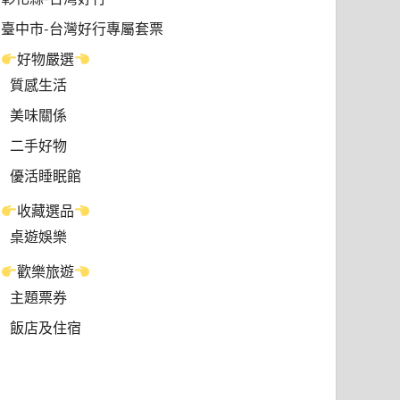
臺中市-台灣好行專屬套票
好物嚴選
質感生活
美味關係
二手好物
優活睡眠館
收藏選品
桌遊娛樂
歡樂旅遊
主題票券
飯店及住宿