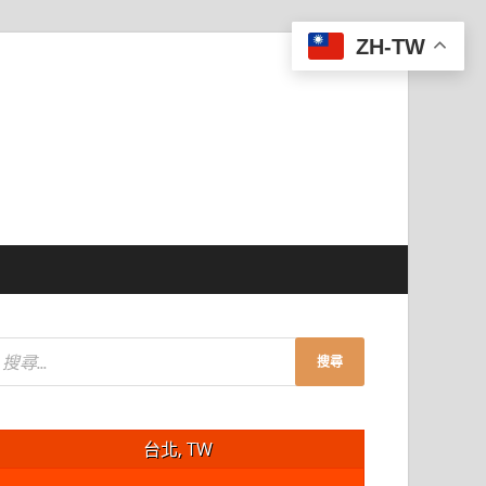
ZH-TW
台北, TW