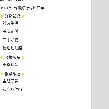
臺中市-台灣好行專屬套票
好物嚴選
質感生活
美味關係
二手好物
優活睡眠館
收藏選品
桌遊娛樂
歡樂旅遊
主題票券
飯店及住宿