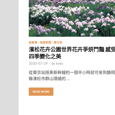
新鮮事
/
旅遊新聞
/
樂分享
濱松花卉公園世界花卉爭妍鬥豔 感
四季變化之美
2020-07-29
-
by
kyky
從東京站搭乘新幹線約一個半小時就可來到静岡
縣濱松市群山環繞的 …
READ MORE