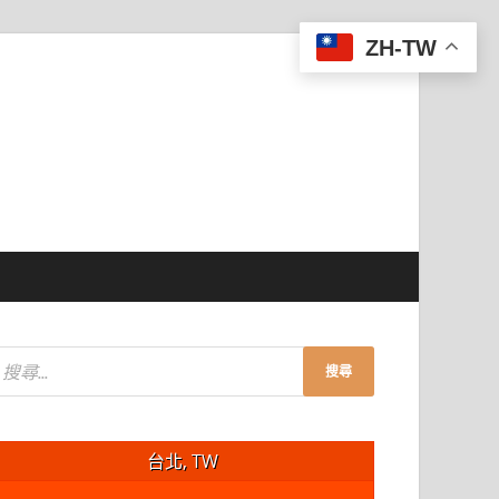
ZH-TW
台北, TW