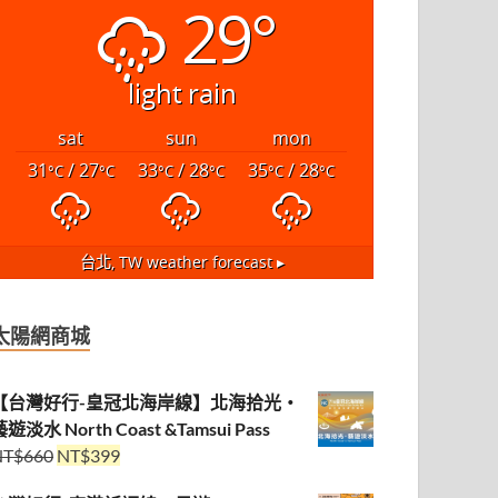
29°
light rain
sat
sun
mon
31
/ 27
33
/ 28
35
/ 28
°C
°C
°C
°C
°C
°C
台北, TW
weather forecast ▸
太陽網商城
【台灣好行-皇冠北海岸線】北海拾光・
遊淡水 North Coast &Tamsui Pass
NT$
660
NT$
399