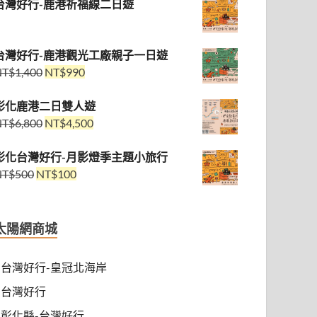
台灣好行-鹿港祈福線二日遊
台灣好行-鹿港觀光工廠親子一日遊
NT$
1,400
NT$
990
彰化鹿港二日雙人遊
NT$
6,800
NT$
4,500
彰化台灣好行-月影燈季主題小旅行
NT$
500
NT$
100
太陽網商城
台灣好行-皇冠北海岸
台灣好行
彰化縣-台灣好行