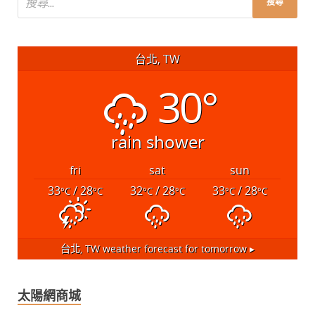
台北, TW
30°
rain shower
fri
sat
sun
33
/ 28
32
/ 28
33
/ 28
°C
°C
°C
°C
°C
°C
台北, TW
weather forecast for tomorrow ▸
太陽網商城