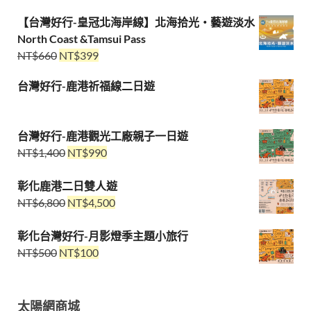
【台灣好行-皇冠北海岸線】北海拾光・藝遊淡水
North Coast &Tamsui Pass
NT$
660
NT$
399
台灣好行-鹿港祈福線二日遊
台灣好行-鹿港觀光工廠親子一日遊
NT$
1,400
NT$
990
彰化鹿港二日雙人遊
NT$
6,800
NT$
4,500
彰化台灣好行-月影燈季主題小旅行
NT$
500
NT$
100
太陽網商城