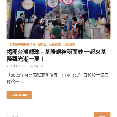
—北區觀光圈最新消息
/
新鮮事
/
旅遊專題
/
焦點新聞
揭開台灣龍珠 – 基隆嶼神秘面紗 一起來基
隆觀光潮一夏！
2020-07-17
-
by
David
「2020年台北國際夏季旅展」自今（17）日起於世貿展
覽館一 …
READ MORE