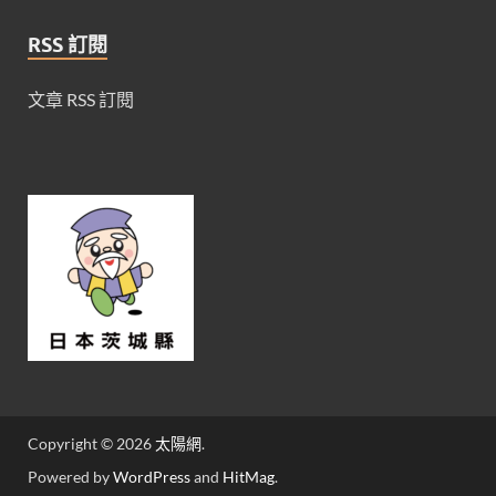
RSS 訂閱
文章 RSS 訂閱
Copyright © 2026
太陽網
.
Powered by
WordPress
and
HitMag
.