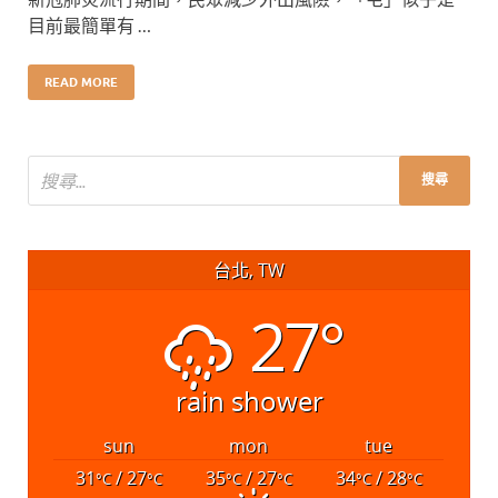
目前最簡單有 …
READ MORE
台北, TW
27°
rain shower
sun
mon
tue
31
/ 27
35
/ 27
34
/ 28
°C
°C
°C
°C
°C
°C