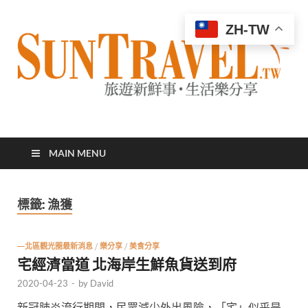
ZH-TW
太陽網
專業旅遊新聞，第一手旅遊資訊
MAIN MENU
標籤:
漁獲
—北區觀光圈最新消息
/
樂分享
/
美食分享
宅經濟當道 北海岸生鮮魚貨送到府
2020-04-23
-
by
David
新冠肺炎流行期間，民眾減少外出風險，「宅」似乎是