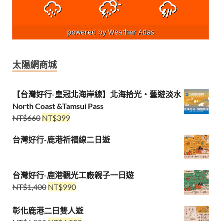
powered by
Weather Atlas
太陽網商城
【台灣好行-皇冠北海岸線】北海拾光・藝遊淡水
North Coast &Tamsui Pass
NT$
660
NT$
399
台灣好行-鹿港祈福線二日遊
台灣好行-鹿港觀光工廠親子一日遊
NT$
1,400
NT$
990
彰化鹿港二日雙人遊