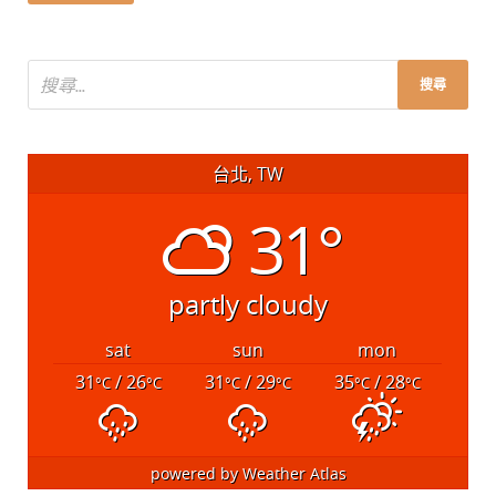
台北, TW
31°
partly cloudy
sat
sun
mon
31
/ 26
31
/ 29
35
/ 28
°C
°C
°C
°C
°C
°C
powered by
Weather Atlas