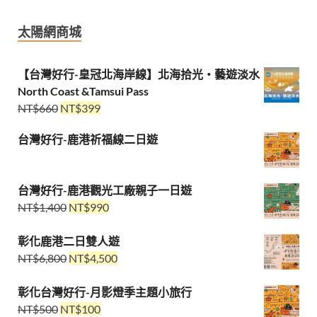
太陽網商城
【台灣好行-皇冠北海岸線】北海拾光・藝遊淡水
North Coast &Tamsui Pass
NT$
660
NT$
399
台灣好行-鹿港祈福線二日遊
台灣好行-鹿港觀光工廠親子一日遊
NT$
1,400
NT$
990
彰化鹿港二日雙人遊
NT$
6,800
NT$
4,500
彰化台灣好行-月影燈季主題小旅行
NT$
500
NT$
100