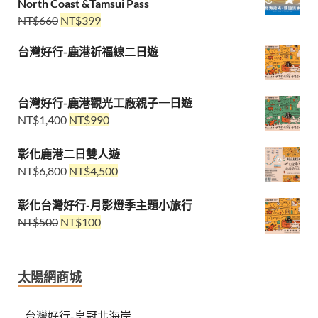
North Coast &Tamsui Pass
NT$
660
NT$
399
台灣好行-鹿港祈福線二日遊
台灣好行-鹿港觀光工廠親子一日遊
NT$
1,400
NT$
990
彰化鹿港二日雙人遊
NT$
6,800
NT$
4,500
彰化台灣好行-月影燈季主題小旅行
NT$
500
NT$
100
太陽網商城
台灣好行-皇冠北海岸