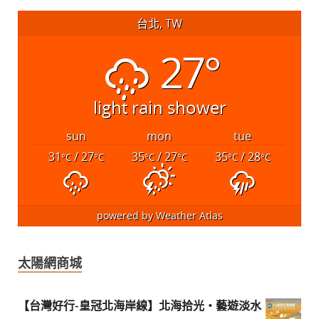
台北, TW
27°
light rain shower
sun
mon
tue
31
/ 27
35
/ 27
35
/ 28
°C
°C
°C
°C
°C
°C
powered by
Weather Atlas
太陽網商城
【台灣好行-皇冠北海岸線】北海拾光・藝遊淡水