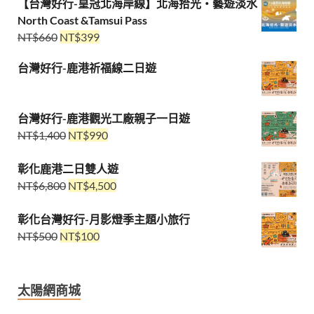
【台灣好行-皇冠北海岸線】北海拾光・藝遊淡水
North Coast &Tamsui Pass
NT$
660
NT$
399
台灣好行-鹿港祈福線二日遊
台灣好行-鹿港觀光工廠親子一日遊
NT$
1,400
NT$
990
彰化鹿港二日雙人遊
NT$
6,800
NT$
4,500
彰化台灣好行-月影燈季主題小旅行
NT$
500
NT$
100
太陽網商城