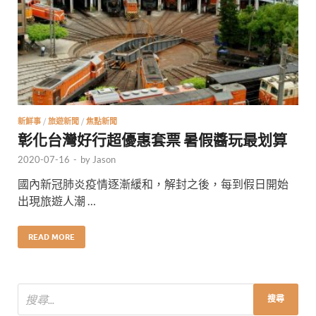
新鮮事
/
旅遊新聞
/
焦點新聞
彰化台灣好行超優惠套票 暑假醬玩最划算
2020-07-16
-
by
Jason
國內新冠肺炎疫情逐漸緩和，解封之後，每到假日開始
出現旅遊人潮 …
READ MORE