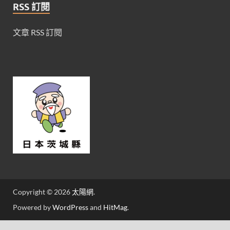
RSS 訂閱
文章 RSS 訂閱
Copyright © 2026
太陽網
.
Powered by
WordPress
and
HitMag
.