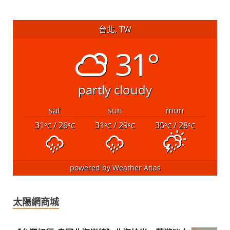
台北, TW
31°
partly cloudy
sat
sun
mon
31
/ 26
31
/ 29
35
/ 28
°C
°C
°C
°C
°C
°C
powered by
Weather Atlas
太陽網商城