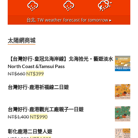
台北, TW
weather forecast for tomorrow ▸
太陽網商城
【台灣好行-皇冠北海岸線】北海拾光・藝遊淡水
North Coast &Tamsui Pass
NT$
660
NT$
399
台灣好行-鹿港祈福線二日遊
台灣好行-鹿港觀光工廠親子一日遊
NT$
1,400
NT$
990
彰化鹿港二日雙人遊