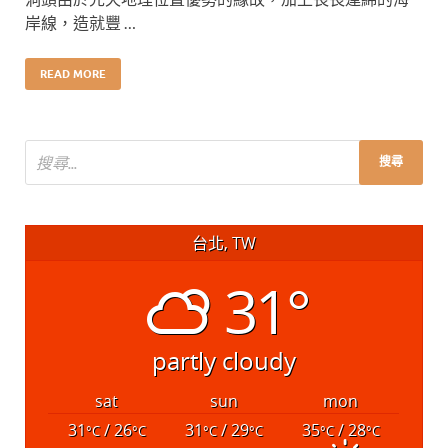
岸線，造就豐 …
READ MORE
台北, TW
31°
partly cloudy
sat
sun
mon
31
/ 26
31
/ 29
35
/ 28
°C
°C
°C
°C
°C
°C