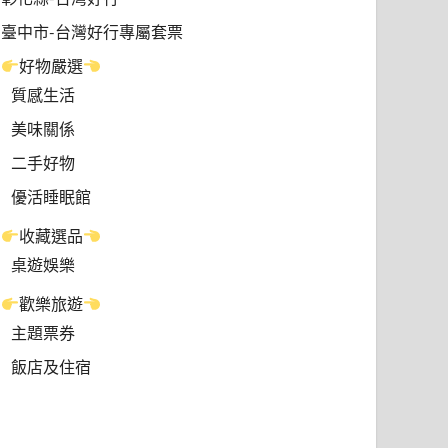
臺中市-台灣好行專屬套票
好物嚴選
質感生活
美味關係
二手好物
優活睡眠館
收藏選品
桌遊娛樂
歡樂旅遊
主題票券
飯店及住宿