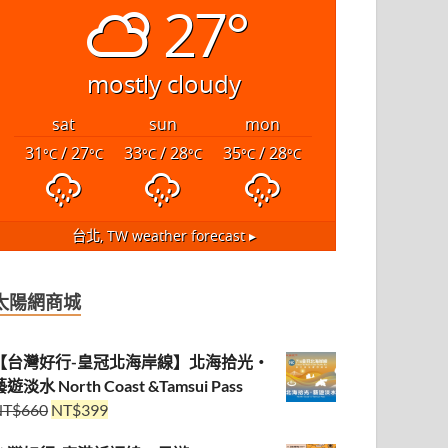
27°
mostly cloudy
sat
sun
mon
31
/ 27
33
/ 28
35
/ 28
°C
°C
°C
°C
°C
°C
台北, TW
weather forecast ▸
太陽網商城
【台灣好行-皇冠北海岸線】北海拾光・
遊淡水 North Coast &Tamsui Pass
NT$
660
NT$
399