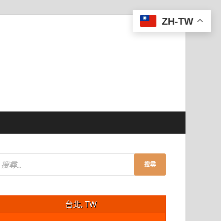
ZH-TW
台北, TW