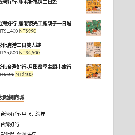
台灣好行-鹿港祈福線二日遊
台灣好行-鹿港觀光工廠親子一日遊
NT$
1,400
NT$
990
彰化鹿港二日雙人遊
NT$
6,800
NT$
4,500
彰化台灣好行-月影燈季主題小旅行
NT$
500
NT$
100
太陽網商城
台灣好行-皇冠北海岸
台灣好行
彰化縣-台灣好行