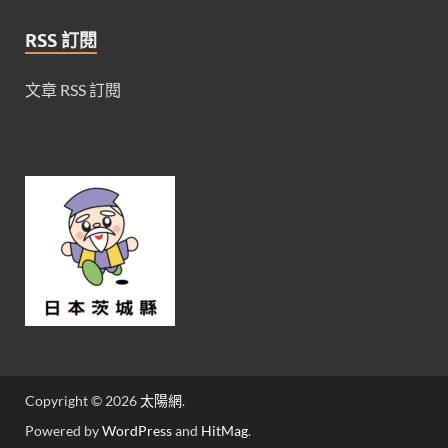
RSS 訂閱
文章 RSS 訂閱
Copyright © 2026
太陽網
.
Powered by
WordPress
and
HitMag
.