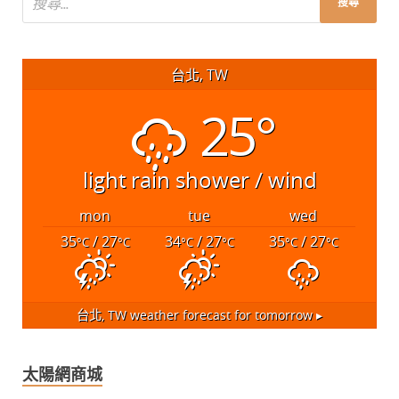
台北, TW
25°
light rain shower / wind
mon
tue
wed
35
/ 27
34
/ 27
35
/ 27
°C
°C
°C
°C
°C
°C
台北, TW
weather forecast for tomorrow ▸
太陽網商城