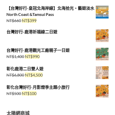
【台灣好行-皇冠北海岸線】北海拾光・藝遊淡水
North Coast &Tamsui Pass
NT$
660
NT$
399
台灣好行-鹿港祈福線二日遊
台灣好行-鹿港觀光工廠親子一日遊
NT$
1,400
NT$
990
彰化鹿港二日雙人遊
NT$
6,800
NT$
4,500
彰化台灣好行-月影燈季主題小旅行
NT$
500
NT$
100
太陽網商城