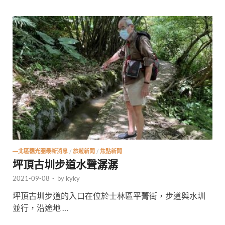
—北區觀光圈最新消息
/
旅遊新聞
/
焦點新聞
坪頂古圳步道水聲潺潺
2021-09-08
-
by
kyky
坪頂古圳步道的入口在位於士林區平菁街，步道與水圳
並行，沿途地 …