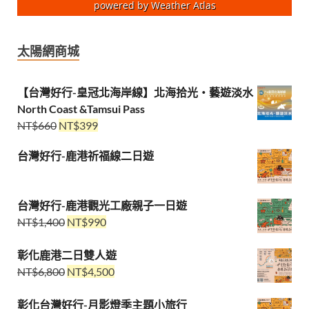
powered by
Weather Atlas
太陽網商城
【台灣好行-皇冠北海岸線】北海拾光・藝遊淡水
North Coast &Tamsui Pass
NT$
660
NT$
399
台灣好行-鹿港祈福線二日遊
台灣好行-鹿港觀光工廠親子一日遊
NT$
1,400
NT$
990
彰化鹿港二日雙人遊
NT$
6,800
NT$
4,500
彰化台灣好行-月影燈季主題小旅行