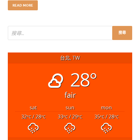
READ MORE
台北, TW
28°
fair
sat
sun
mon
32
/ 28
33
/ 29
35
/ 28
°C
°C
°C
°C
°C
°C