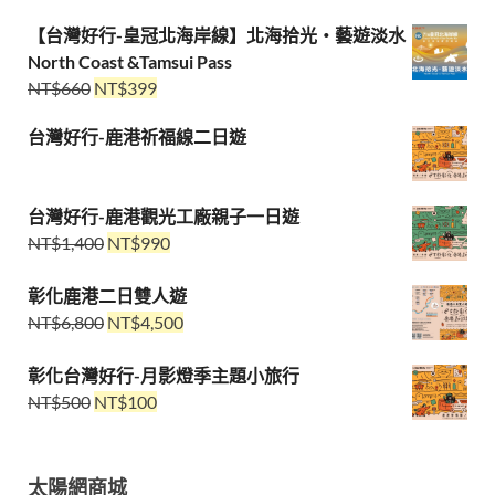
【台灣好行-皇冠北海岸線】北海拾光・藝遊淡水
North Coast &Tamsui Pass
NT$
660
NT$
399
台灣好行-鹿港祈福線二日遊
台灣好行-鹿港觀光工廠親子一日遊
NT$
1,400
NT$
990
彰化鹿港二日雙人遊
NT$
6,800
NT$
4,500
彰化台灣好行-月影燈季主題小旅行
NT$
500
NT$
100
太陽網商城