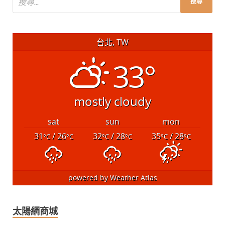
台北, TW
33°
mostly cloudy
sat
sun
mon
31
/ 26
32
/ 28
35
/ 28
°C
°C
°C
°C
°C
°C
powered by
Weather Atlas
太陽網商城