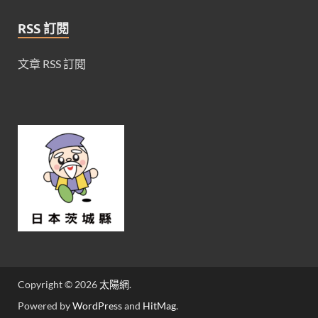
RSS 訂閱
文章 RSS 訂閱
Copyright © 2026
太陽網
.
Powered by
WordPress
and
HitMag
.