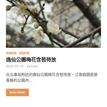
旅遊新聞
/
焦點新聞
逸仙公園梅花含苞待放
2022-01-19
-
by
kyky
台北車站附近的逸仙公園梅花含苞待放，江南庭園造景
風格的公園內 …
READ MORE