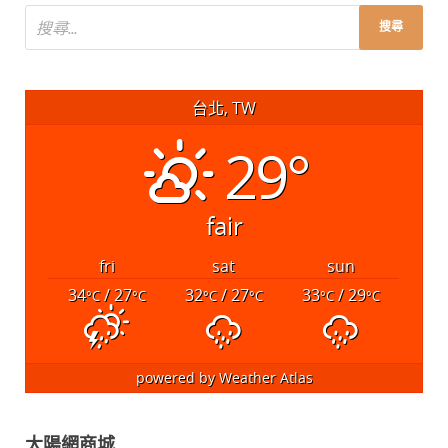
台北, TW
29°
fair
fri
sat
sun
34
/ 27
32
/ 27
33
/ 29
°C
°C
°C
°C
°C
°C
powered by
Weather Atlas
太陽網商城