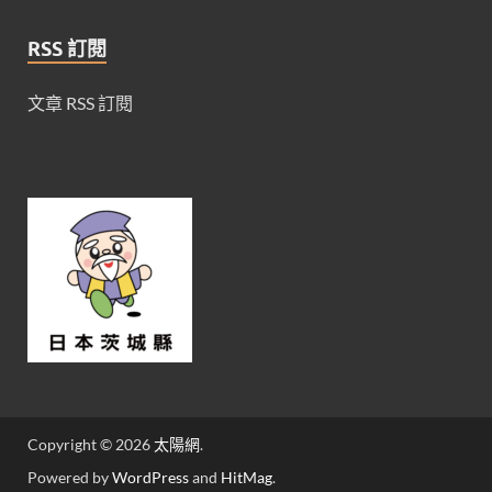
RSS 訂閱
文章 RSS 訂閱
Copyright © 2026
太陽網
.
Powered by
WordPress
and
HitMag
.