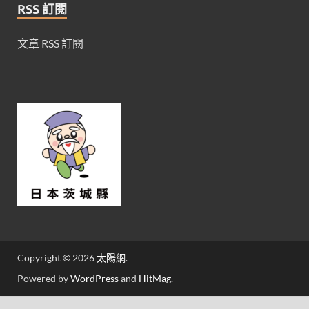
RSS 訂閱
文章 RSS 訂閱
Copyright © 2026
太陽網
.
Powered by
WordPress
and
HitMag
.