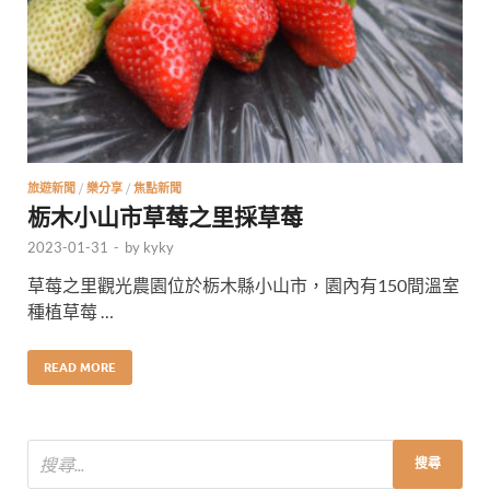
旅遊新聞
/
樂分享
/
焦點新聞
栃木小山市草莓之里採草莓
2023-01-31
-
by
kyky
草莓之里觀光農園位於栃木縣小山市，園內有150間溫室
種植草莓 …
READ MORE