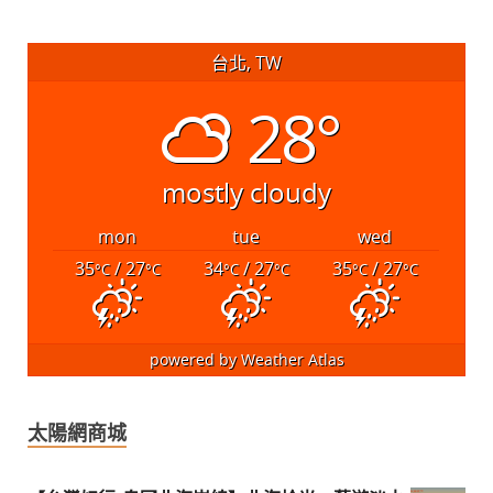
台北, TW
28°
mostly cloudy
mon
tue
wed
35
/ 27
34
/ 27
35
/ 27
°C
°C
°C
°C
°C
°C
powered by
Weather Atlas
太陽網商城