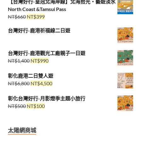
【台灣好行-皇冠北海岸線】北海拾光・藝遊淡水
North Coast &Tamsui Pass
NT$
660
NT$
399
台灣好行-鹿港祈福線二日遊
台灣好行-鹿港觀光工廠親子一日遊
NT$
1,400
NT$
990
彰化鹿港二日雙人遊
NT$
6,800
NT$
4,500
彰化台灣好行-月影燈季主題小旅行
NT$
500
NT$
100
太陽網商城